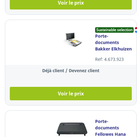
Voir le prix
Sustainable selection
Porte-
documents
Bakker Elkhuizen
Flexdesk 640, A3,
Ref: 4.673.923
acrylique,
hauteur réglable
Déjà client / Devenez client
Voir le prix
Porte-
documents
Fellowes Hana