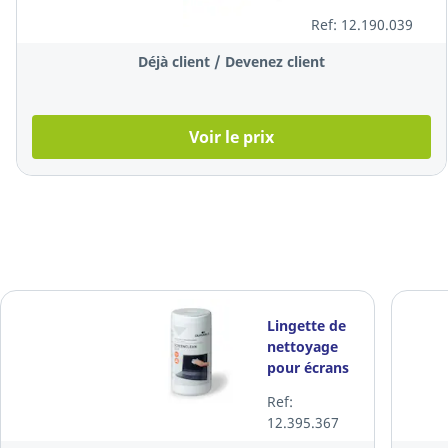
Doc Holder, noir
Ref: 12.190.039
Déjà client / Devenez client
Voir le prix
Lingette de
nettoyage
pour écrans
Durable
Ref:
Screenclean,
12.395.367
1 boîte de