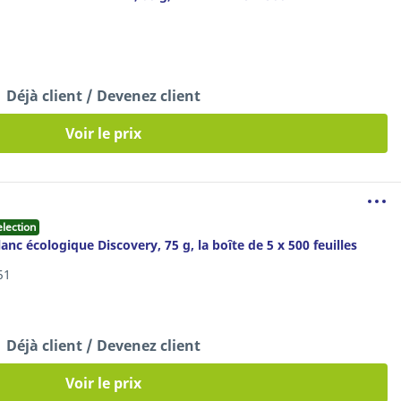
Déjà client / Devenez client
Voir le prix
election
anc écologique Discovery, 75 g, la boîte de 5 x 500 feuilles
51
Déjà client / Devenez client
Voir le prix