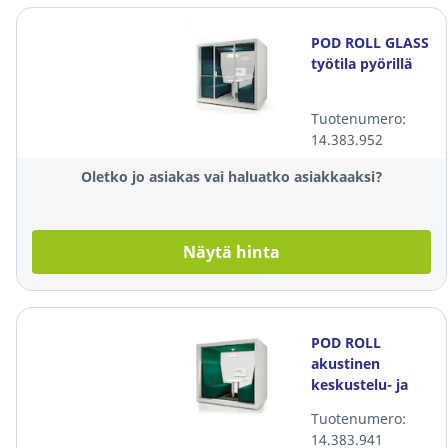
POD ROLL GLASS
työtila pyörillä
Tuotenumero:
14.383.952
Oletko jo asiakas vai haluatko asiakkaaksi?
Näytä hinta
POD ROLL
akustinen
keskustelu- ja
työtila
Tuotenumero:
14.383.941