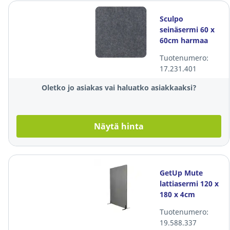
Sculpo
seinäsermi 60 x
60cm harmaa
Tuotenumero:
17.231.401
Oletko jo asiakas vai haluatko asiakkaaksi?
Näytä hinta
GetUp Mute
lattiasermi 120 x
180 x 4cm
harmaa
Tuotenumero:
19.588.337