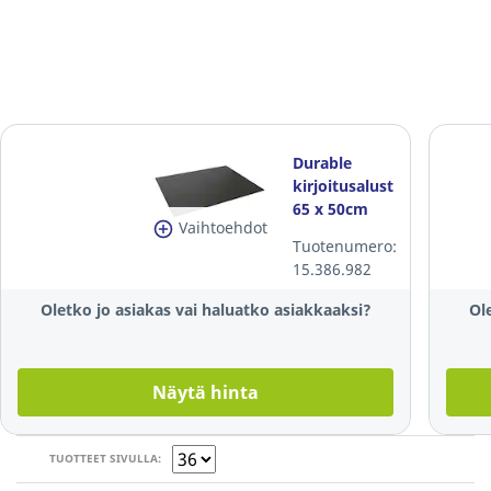
Durable
kirjoitusalusta
65 x 50cm
Vaihtoehdot
musta
Tuotenumero:
15.386.982
Oletko jo asiakas vai haluatko asiakkaaksi?
Ol
Näytä hinta
TUOTTEET SIVULLA: