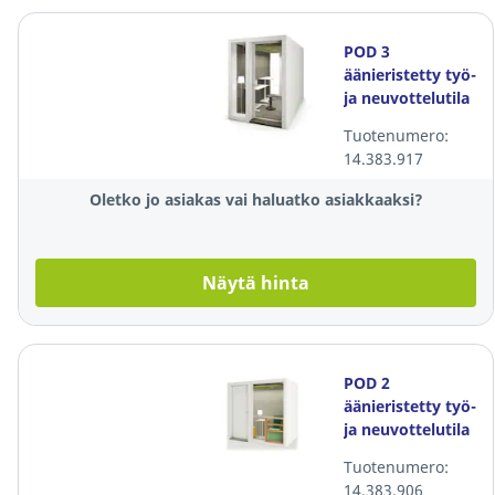
POD 3
äänieristetty työ-
ja neuvottelutila
Tuotenumero:
14.383.917
Oletko jo asiakas vai haluatko asiakkaaksi?
Näytä hinta
POD 2
äänieristetty työ-
ja neuvottelutila
Tuotenumero:
14.383.906