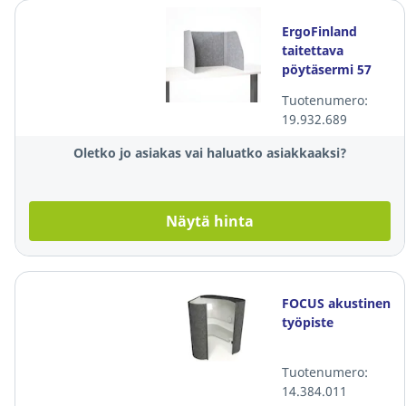
ErgoFinland
taitettava
pöytäsermi 57
cm
Tuotenumero:
19.932.689
Oletko jo asiakas vai haluatko asiakkaaksi?
Näytä hinta
FOCUS akustinen
työpiste
Tuotenumero:
14.384.011