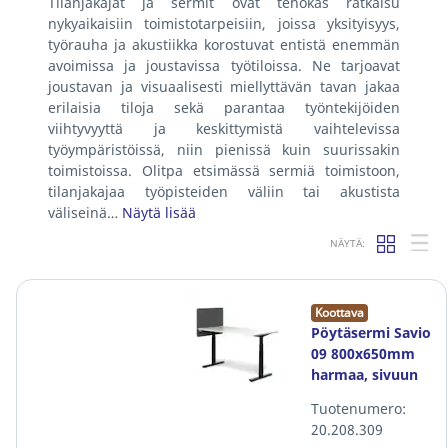
Tilanjakajat ja sermit ovat tehokas ratkaisu
nykyaikaisiin toimistotarpeisiin, joissa yksityisyys,
työrauha ja akustiikka korostuvat entistä enemmän
avoimissa ja joustavissa työtiloissa. Ne tarjoavat
joustavan ja visuaalisesti miellyttävän tavan jakaa
erilaisia tiloja sekä parantaa työntekijöiden
viihtyvyyttä ja keskittymistä vaihtelevissa
työympäristöissä, niin pienissä kuin suurissakin
toimistoissa. Olitpa etsimässä sermiä toimistoon,
tilanjakajaa työpisteiden väliin tai akustista
väliseinä…
Näytä lisää
NÄYTÄ:
Koottava
Pöytäsermi Savio
09 800x650mm
harmaa, sivuun
asennettava
Tuotenumero:
20.208.309