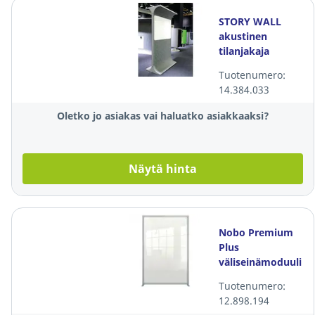
STORY WALL
akustinen
tilanjakaja
Tuotenumero:
14.384.033
Oletko jo asiakas vai haluatko asiakkaaksi?
Näytä hinta
Nobo Premium
Plus
väliseinämoduuli
kirkas akryyli
Tuotenumero:
120x180 cm
12.898.194