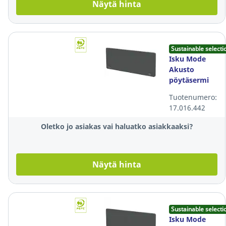
Näytä hinta
Sustainable selecti
Isku Mode
Akusto
pöytäsermi
80x70x4cm
Tuotenumero:
harmaa,
17.016.442
sivuun
asennettava
Oletko jo asiakas vai haluatko asiakkaaksi?
Näytä hinta
Sustainable selecti
Isku Mode