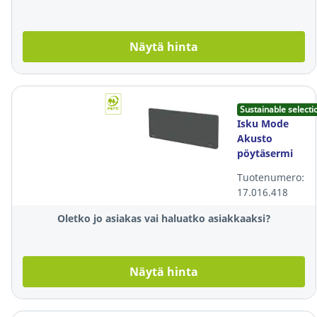
Näytä hinta
Sustainable selecti
Isku Mode
Akusto
pöytäsermi
160x70x4cm
Tuotenumero:
harmaa,
17.016.418
eteen
asennettava
Oletko jo asiakas vai haluatko asiakkaaksi?
Näytä hinta