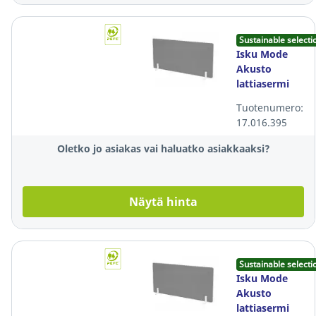
Sustainable selecti
Isku Mode
Akusto
lattiasermi
126x162x4cm
Tuotenumero:
harmaa
17.016.395
Oletko jo asiakas vai haluatko asiakkaaksi?
Näytä hinta
Sustainable selecti
Isku Mode
Akusto
lattiasermi