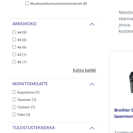
Mustesuihkumonitoimitulostimet (8)
Monito
skanna
ARKKIKOKO
joissa
kustann
A4 (9)
A5 (6)
A6 (6)
A3 (1)
B5 (1)
Katso kaikki
MONITOIMILAITE
Kopiokone (7)
Skanneri (7)
Tulostin (7)
Brother
Faksi (5)
lasermon
TULOSTUSTEKNIIKKA
Tuotenum