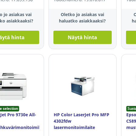
o jo asiakas vai
Oletko jo asiakas vai
O
ko asiakkaaksi?
haluatko asiakkaaksi?
h
äytä hinta
Näytä hinta
e selection
Sust
Jet Pro 9730e All-
HP Color LaserJet Pro MFP
Epso
4302fdw
C58
hkuvärimonitoimilaite
lasermonitoimilaite
must