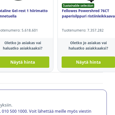
Sustainable selection
taline Gel-rest 1 hiirimatto
Fellowes Powershred 76CT
nnetuella
paperisilppuri ristiinleikkaava
otenumero: 5.618.601
Tuotenumero: 7.357.282
Oletko jo asiakas vai
Oletko jo asiakas vai
haluatko asiakkaaksi?
haluatko asiakkaaksi?
Näytä hinta
Näytä hinta
yksiin.
p. 010 500 1000. Voit lähettää meille myös viestin