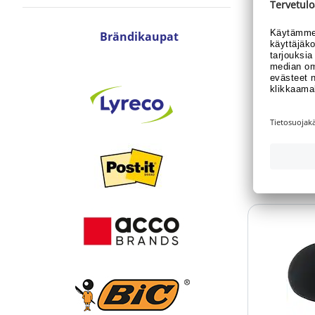
Tuotenum
Brändikaupat
Oletk
haluat
N