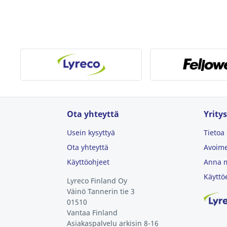
Ota yhteyttä
Yritys
Usein kysyttyä
Tietoa
Ota yhteyttä
Avoime
Käyttöohjeet
Anna m
Käyttö
Lyreco Finland Oy
Väinö Tannerin tie 3
01510
Vantaa
Finland
Asiakaspalvelu arkisin 8-16