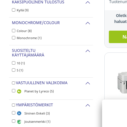
Tuotenum
KAKSIPUOLINEN TULOSTUS
Kyllä (9)
Oletk
haluat
MONOCHROME/COLOUR
Colour (8)
N
Monochrome (1)
SUOSITELTU
KÄYTTÄJÄMÄÄRÄ
10 (1)
5 (1)
VASTUULLINEN VALIKOIMA
Planet by Lyreco (5)
Sustainabl
YMPÄRISTÖMERKIT
Brother
Sininen Enkeli (3)
mustesui
Joutsenmerkki (1)