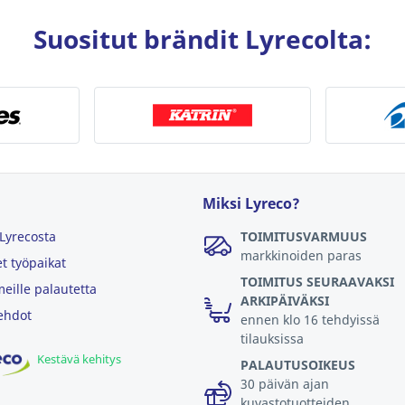
Suositut brändit Lyrecolta:
Miksi Lyreco?
 Lyrecosta
TOIMITUSVARMUUS
markkinoiden paras
t työpaikat
TOIMITUS SEURAAVAKSI
eille palautetta
ARKIPÄIVÄKSI
ehdot
ennen klo 16 tehdyissä
tilauksissa
Kestävä kehitys
PALAUTUSOIKEUS
30 päivän ajan
kuvastotuotteiden