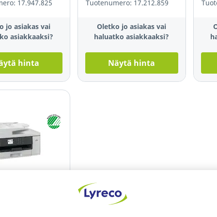
ero: 17.947.825
Tuotenumero: 17.212.859
Tuot
o jo asiakas vai
Oletko jo asiakas vai
O
ko asiakkaaksi?
haluatko asiakkaaksi?
h
äytä hinta
Näytä hinta
e selection
 MFC-J5340DW A3
hkuvärimonitoimilaite