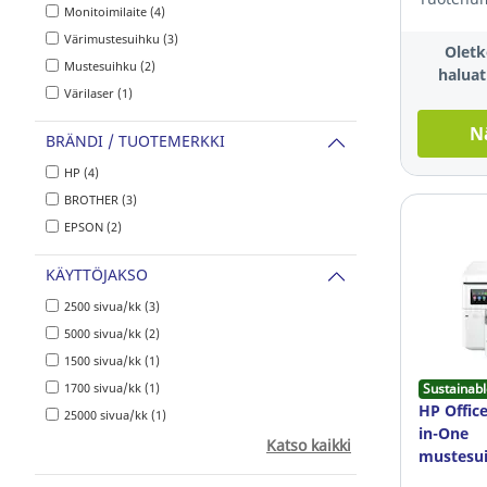
Monitoimilaite (4)
Värimustesuihku (3)
Oletk
Mustesuihku (2)
haluat
Värilaser (1)
N
BRÄNDI / TUOTEMERKKI
HP (4)
BROTHER (3)
EPSON (2)
KÄYTTÖJAKSO
2500 sivua/kk (3)
5000 sivua/kk (2)
1500 sivua/kk (1)
1700 sivua/kk (1)
Sustainabl
HP Office
25000 sivua/kk (1)
in-One
Katso kaikki
mustesui
A3