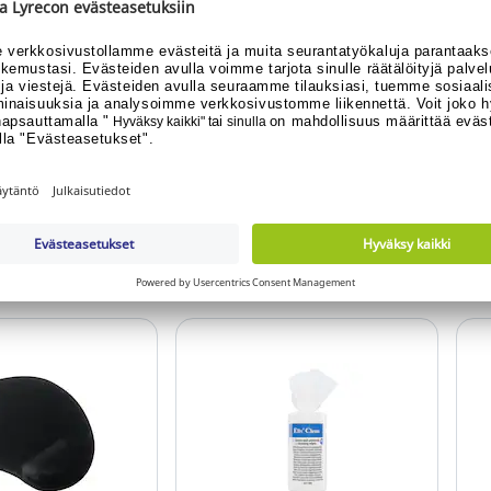
ero: 14.213.955
o jo asiakas vai
ko asiakkaaksi?
äytä hinta
Nämä tuotteet saattavat 