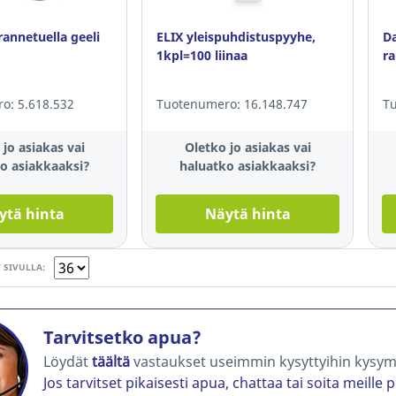
rannetuella geeli
ELIX yleispuhdistuspyyhe,
Da
1kpl=100 liinaa
ra
o: 5.618.532
Tuotenumero: 16.148.747
Tu
 jo asiakas vai
Oletko jo asiakas vai
o asiakkaaksi?
haluatko asiakkaaksi?
ytä hinta
Näytä hinta
 SIVULLA:
Tarvitsetko apua?
Löydät
täältä
vastaukset useimmin kysyttyihin kysym
Jos tarvitset pikaisesti apua, chattaa tai soita meille 