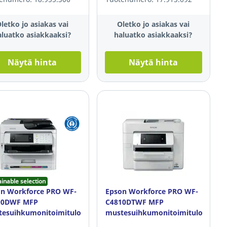
letko jo asiakas vai
Oletko jo asiakas vai
aluatko asiakkaaksi?
haluatko asiakkaaksi?
Näytä hinta
Näytä hinta
ainable selection
n Workforce PRO WF-
Epson Workforce PRO WF-
90DWF MFP
C4810DTWF MFP
esuihkumonitoimitulostin
mustesuihkumonitoimitulostin