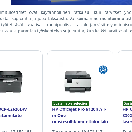
imitulostimet ovat käytännöllinen ratkaisu, kun tarvitset yhde
usta, kopiointia ja jopa faksausta. Valikoimamme monitoimitulosti
 työtehtävät vaativat monipuolisia asiakirjankäsittelyominais
uksia ja parantaa työskentelyn sujuvuutta, kun kaikki tarvittavat 
Sustainable selection
Sust
 DCP-L2620DW
HP OfficeJet Pro 9120b All-
HP C
itoimilaite
in-One
330
mustesuihkumonitoimilaite
lase
ero: 17.859.158
Tuotenumero: 19.678.817
Tuot