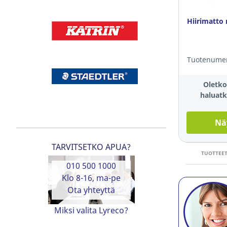
Hiirimatto 
Tuotenumer
Oletko
haluatk
Nä
TARVITSETKO APUA?
TUOTTEET
010 500 1000
Klo 8-16, ma-pe
Ota yhteyttä
Miksi valita Lyreco?