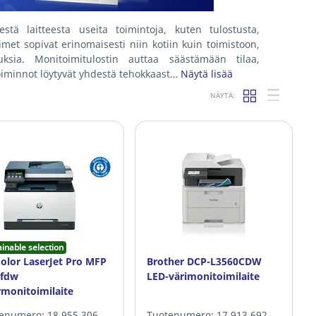
stä laitteesta useita toimintoja, kuten tulostusta,
met sopivat erinomaisesti niin kotiin kuin toimistoon,
uuksia. Monitoimitulostin auttaa säästämään tilaa,
toiminnot löytyvät yhdestä tehokkaast…
Näytä lisää
NÄYTÄ:
ainable selection
olor LaserJet Pro MFP
Brother DCP-L3560CDW
2fdw
LED-värimonitoimilaite
rmonitoimilaite
enumero: 18.955.306
Tuotenumero: 17.913.692