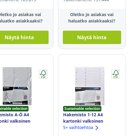
letko jo asiakas vai
Oletko jo asiakas vai
aluatko asiakkaaksi?
haluatko asiakkaaksi?
Näytä hinta
Näytä hinta
ainable selection
Sustainable selection
misto A-Ö A4
Hakemisto 1-12 A4
onki valkoinen
kartonki valkoinen
5+ vaihtoehtoa