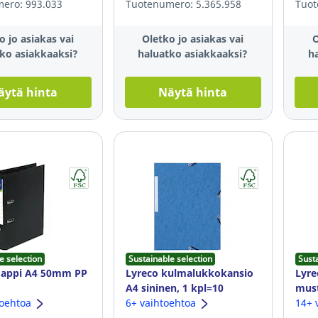
ero: 993.033
Tuotenumero: 5.365.958
Tuot
o jo asiakas vai
Oletko jo asiakas vai
O
ko asiakkaaksi?
haluatko asiakkaaksi?
h
äytä hinta
Näytä hinta
e selection
Sustainable selection
Sust
mappi A4 50mm PP
Lyreco kulmalukkokansio
Lyr
A4 sininen, 1 kpl=10
mus
toehtoa
kansiota
6+ vaihtoehtoa
14+ 