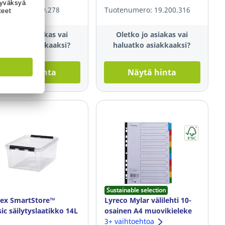
enumero: 179.278
Tuotenumero: 19.200.316
letko jo asiakas vai
Oletko jo asiakas vai
aluatko asiakkaaksi?
haluatko asiakkaaksi?
Näytä hinta
Näytä hinta
Sustainable selection
ex SmartStore™
Lyreco Mylar välilehti 10-
sic säilytyslaatikko 14L
osainen A4 muovikieleke
3+ vaihtoehtoa