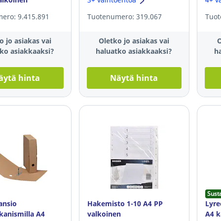
ero: 9.415.891
Tuotenumero: 319.067
Tuot
o jo asiakas vai
Oletko jo asiakas vai
O
ko asiakkaaksi?
haluatko asiakkaaksi?
h
äytä hinta
Näytä hinta
Sust
ansio
Hakemisto 1-10 A4 PP
Lyre
kanismilla A4
valkoinen
A4 k