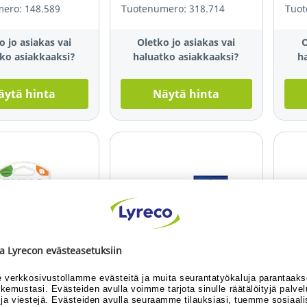
ero: 148.589
Tuotenumero: 318.714
Tuot
o jo asiakas vai
Oletko jo asiakas vai
O
ko asiakkaaksi?
haluatko asiakkaaksi?
h
äytä hinta
Näytä hinta
e selection
Sustainable selection
Sust
auha LetraTag®
Brother TZe-251 tarranauha
Dym
4m paperi
24mm musta/valkoinen
7m 
n
2+ vaihtoehtoa