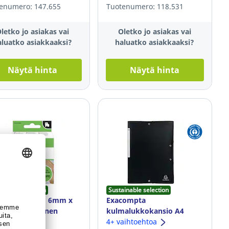
enumero: 147.655
Tuotenumero: 118.531
letko jo asiakas vai
Oletko jo asiakas vai
aluatko asiakkaaksi?
haluatko asiakkaaksi?
Näytä hinta
Näytä hinta
ainable selection
Sustainable selection
o® nauha D1 6mm x
Exacompta
musta/valkoinen
kulmalukkokansio A4
musta
4+ vaihtoehtoa