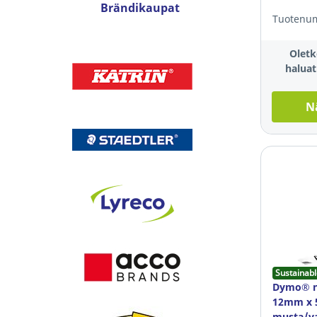
Brändikaupat
Tuotenum
Oletk
haluat
N
Sustainabl
Dymo® n
12mm x 5
musta/v