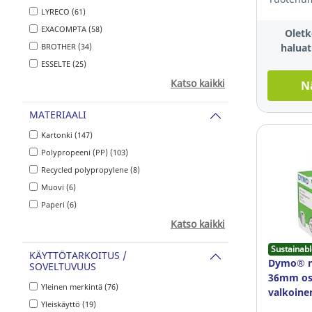
LYRECO (61)
EXACOMPTA (58)
Oletk
BROTHER (34)
haluat
ESSELTE (25)
Katso kaikki
N
MATERIAALI
Kartonki (147)
Polypropeeni (PP) (103)
Recycled polypropylene (8)
Muovi (6)
Paperi (6)
Katso kaikki
Sustainabl
KÄYTTÖTARKOITUS /
Dymo® n
SOVELTUVUUS
36mm oso
Yleinen merkintä (76)
valkoinen
Yleiskäyttö (19)