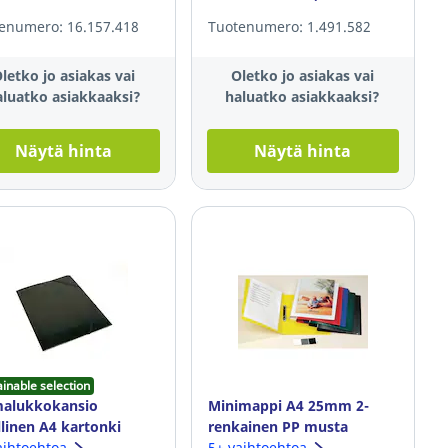
enumero: 16.157.418
Tuotenumero: 1.491.582
letko jo asiakas vai
Oletko jo asiakas vai
aluatko asiakkaaksi?
haluatko asiakkaaksi?
Näytä hinta
Näytä hinta
ainable selection
malukkokansio
Minimappi A4 25mm 2-
llinen A4 kartonki
renkainen PP musta
ta
aihtoehtoa
5+ vaihtoehtoa