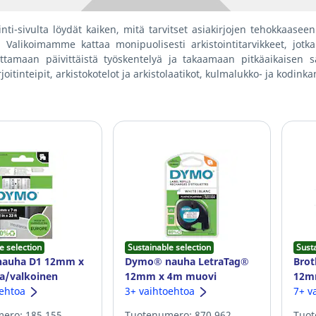
inti-sivulta löydät kaiken, mitä tarvitset asiakirjojen tehokkaasee
. Valikoimamme kattaa monipuolisesti arkistointitarvikkeet, jotk
ittamaan päivittäistä työskentelyä ja takaamaan pitkäaikaisen säi
rjoitinteipit, arkistokotelot ja arkistolaatikot, kulmalukko- ja kodinka
e selection
Sustainable selection
Sust
auha D1 12mm x
Dymo® nauha LetraTag®
Brot
a/valkoinen
12mm x 4m muovi
12m
oehtoa
valkoinen
3+ vaihtoehtoa
7+ v
ero: 185.155
Tuotenumero: 870.962
Tuot