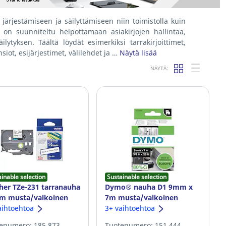
n järjestämiseen ja säilyttämiseen niin toimistolla kuin
a on suunniteltu helpottamaan asiakirjojen hallintaa,
lytyksen. Täältä löydät esimerkiksi tarrakirjoittimet,
nsiot, esijärjestimet, välilehdet ja …
Näytä lisää
NÄYTÄ:
ainable selection
Sustainable selection
her TZe-231 tarranauha
Dymo® nauha D1 9mm x
m musta/valkoinen
7m musta/valkoinen
aihtoehtoa
3+ vaihtoehtoa
enumero: 185.873
Tuotenumero: 151.444