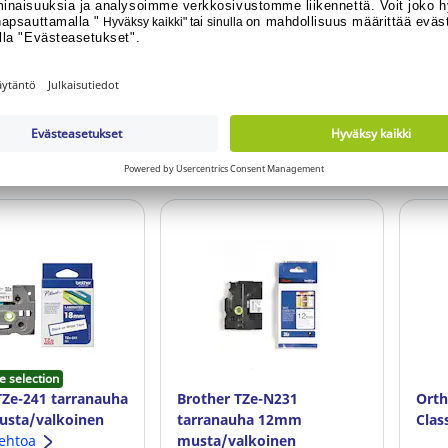
ero: 1.141.149
Tuotenumero: 180.193
Tuot
o jo asiakas vai
Oletko jo asiakas vai
O
ko asiakkaaksi?
haluatko asiakkaaksi?
h
äytä hinta
Näytä hinta
e selection
TZe-241 tarranauha
Brother TZe-N231
Orth
sta/valkoinen
tarranauha 12mm
Clas
oehtoa
musta/valkoinen