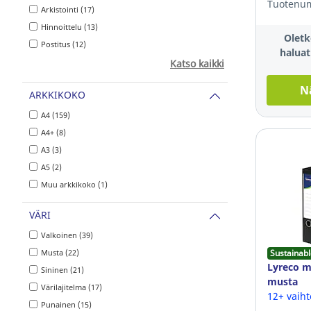
Tuotenum
Arkistointi (17)
Hinnoittelu (13)
Oletk
Postitus (12)
haluat
Katso kaikki
N
ARKKIKOKO
A4 (159)
A4+ (8)
A3 (3)
A5 (2)
Muu arkkikoko (1)
VÄRI
Valkoinen (39)
Musta (22)
Sustainabl
Lyreco 
Sininen (21)
musta
Värilajitelma (17)
12+ vaih
Punainen (15)