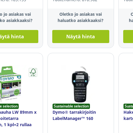
o jo asiakas vai
Oletko jo asiakas vai
O
ko asiakkaaksi?
haluatko asiakkaaksi?
h
äytä hinta
Näytä hinta
e selection
Sustainable selection
Sust
auha LW 89mm x
Dymo® tarrakirjoitin
Hake
itetarra
LabelManager™ 160
kart
, 1 kpl=2 rullaa