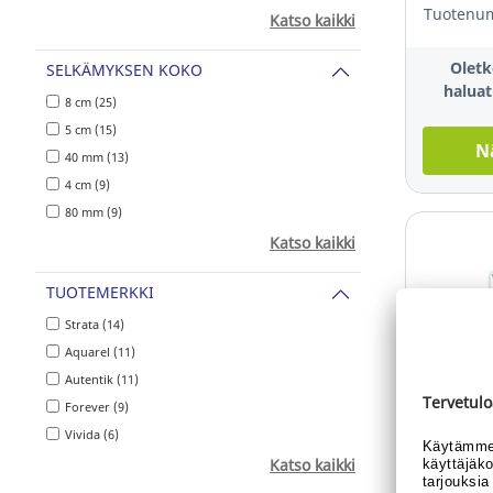
Tuotenum
Katso kaikki
Oletk
SELKÄMYKSEN KOKO
haluat
8 cm (25)
5 cm (15)
N
40 mm (13)
4 cm (9)
80 mm (9)
Katso kaikki
TUOTEMERKKI
Strata (14)
Aquarel (11)
Autentik (11)
Forever (9)
Sustainabl
Dymo® n
Vivida (6)
12mm x 
Katso kaikki
valkoine