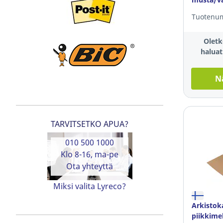
Tuotenum
Oletk
haluat
N
TARVITSETKO APUA?
010 500 1000
Klo 8-16, ma-pe
Ota yhteyttä
Miksi valita Lyreco?
Arkistok
piikkime