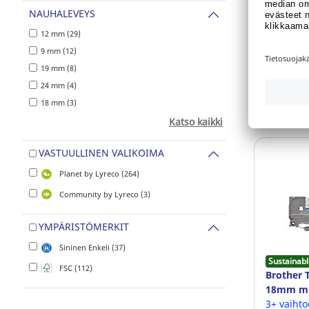
NAUHALEVEYS
Tuotenum
12 mm (29)
Oletk
9 mm (12)
haluat
19 mm (8)
24 mm (4)
N
18 mm (3)
Katso kaikki
VASTUULLINEN VALIKOIMA
Planet by Lyreco (264)
Community by Lyreco (3)
YMPÄRISTÖMERKIT
Sininen Enkeli (37)
Sustainabl
FSC (112)
Brother 
18mm mu
3+ vaiht