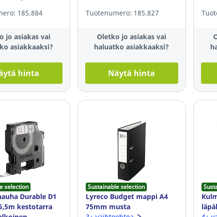
ero: 185.884
Tuotenumero: 185.827
Tuot
o jo asiakas vai
Oletko jo asiakas vai
O
ko asiakkaaksi?
haluatko asiakkaaksi?
h
äytä hinta
Näytä hinta
e selection
Sustainable selection
Sust
auha Durable D1
Lyreco Budget mappi A4
Kul
,5m kestotarra
75mm musta
läpä
alkoinen
3+ vaihtoehtoa
mus
4+ v