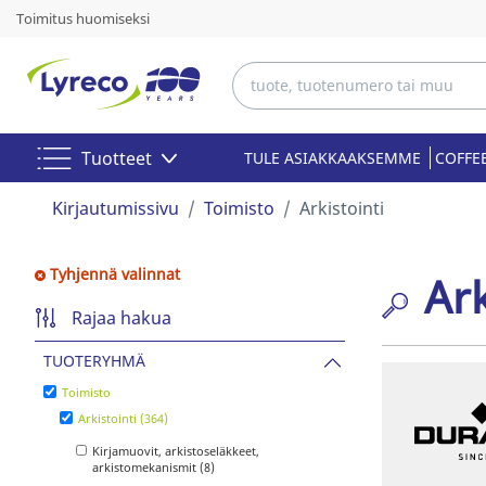
Toimitus huomiseksi
Tuotteet
TULE ASIAKKAAKSEMME
COFFE
Kirjautumissivu
Toimisto
Arkistointi
Tyhjennä valinnat
Ark
Rajaa hakua
TUOTERYHMÄ
Toimisto
Arkistointi (364)
Kirjamuovit, arkistoseläkkeet,
arkistomekanismit (8)