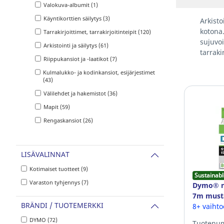
Valokuva-albumit (1)
Käyntikorttien säilytys (3)
Arkisto
kotona
Tarrakirjoittimet, tarrakirjoitinteipit (120)
sujuvo
Arkistointi ja säilytys (61)
tarraki
Riippukansiot ja -laatikot (7)
Kulmalukko- ja kodinkansiot, esijärjestimet
(43)
Välilehdet ja hakemistot (36)
Mapit (59)
Rengaskansiot (26)
LISÄVALINNAT
Kotimaiset tuotteet (9)
Sustainabl
Varaston tyhjennys (7)
Dymo® n
7m must
BRÄNDI / TUOTEMERKKI
8+ vaiht
DYMO (72)
Tuotenum