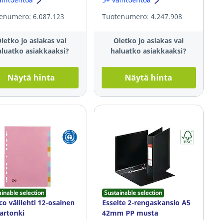
enumero: 6.087.123
Tuotenumero: 4.247.908
letko jo asiakas vai
Oletko jo asiakas vai
aluatko asiakkaaksi?
haluatko asiakkaaksi?
Näytä hinta
Näytä hinta
ainable selection
Sustainable selection
co välilehti 12-osainen
Esselte 2-rengaskansio A5
artonki
42mm PP musta