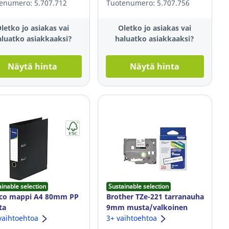
enumero: 5.707.712
Tuotenumero: 5.707.756
letko jo asiakas vai
Oletko jo asiakas vai
aluatko asiakkaaksi?
haluatko asiakkaaksi?
Näytä hinta
Näytä hinta
ainable selection
Sustainable selection
eco mappi A4 80mm PP
Brother TZe-221 tarranauha
ta
9mm musta/valkoinen
vaihtoehtoa
3+ vaihtoehtoa