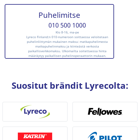
Puhelimitse
010 500 1000
Klo 8-16, ma-pe
Lyreco Finland:n 010-numeroon soittaessa veloitetaan
puhelinliittymän mukainen maksu: matkapuhelimesta
matkapuhelinmaksu ja kiinteästä verkosta
paikallisverkkomaksu. Ulkomailta soitettaessa hinta
määräytyy paikallisen puhelinoperaattorin mukaan.
Suositut brändit Lyrecolta: