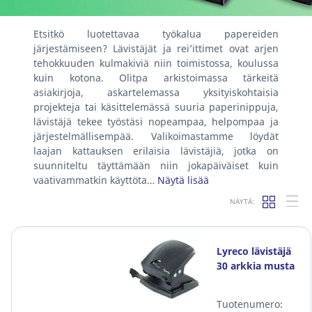
Etsitkö luotettavaa työkalua papereiden
järjestämiseen? Lävistäjät ja rei’ittimet ovat arjen
tehokkuuden kulmakiviä niin toimistossa, koulussa
kuin kotona. Olitpa arkistoimassa tärkeitä
asiakirjoja, askartelemassa yksityiskohtaisia
projekteja tai käsittelemässä suuria paperinippuja,
lävistäjä tekee työstäsi nopeampaa, helpompaa ja
järjestelmällisempää. Valikoimastamme löydät
laajan kattauksen erilaisia lävistäjiä, jotka on
suunniteltu täyttämään niin jokapäiväiset kuin
vaativammatkin käyttöta…
Näytä lisää
NÄYTÄ:
Lyreco lävistäjä
30 arkkia musta
Tuotenumero: