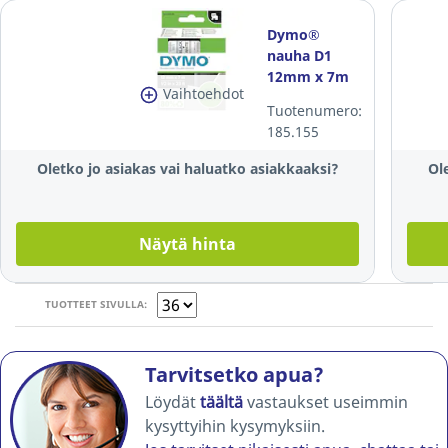
Dymo®
nauha D1
12mm x 7m
Vaihtoehdot
musta/valkoinen
Tuotenumero:
185.155
Oletko jo asiakas vai haluatko asiakkaaksi?
Ol
Näytä hinta
TUOTTEET SIVULLA:
Tarvitsetko apua?
Löydät
täältä
vastaukset useimmin
kysyttyihin kysymyksiin.