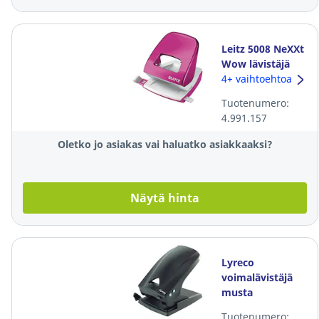
Leitz 5008 NeXXt
Wow lävistäjä
pinkki
4+ vaihtoehtoa
Tuotenumero:
4.991.157
Oletko jo asiakas vai haluatko asiakkaaksi?
Näytä hinta
Lyreco
voimalävistäjä
musta
Tuotenumero: