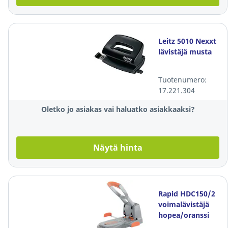
Leitz 5010 Nexxt
lävistäjä musta
Tuotenumero:
17.221.304
Oletko jo asiakas vai haluatko asiakkaaksi?
Näytä hinta
Rapid HDC150/2
voimalävistäjä
hopea/oranssi