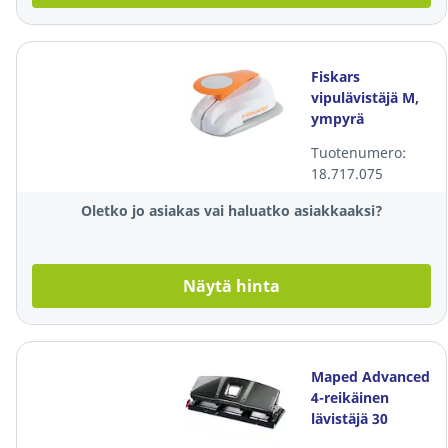
Fiskars
vipulävistäjä M,
ympyrä
Tuotenumero:
18.717.075
Oletko jo asiakas vai haluatko asiakkaaksi?
Näytä hinta
Maped Advanced
4-reikäinen
lävistäjä 30
arkkia