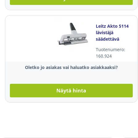
Leitz Akto 5114
lävistäjä
säädettävä
hopea
Tuotenumero:
160.924
Oletko jo asiakas vai haluatko asiakkaaksi?
Näytä hinta