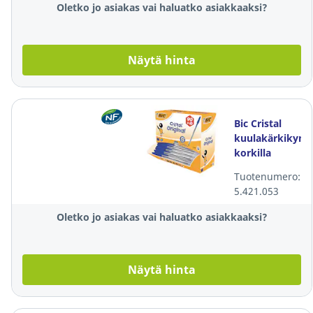
Oletko jo asiakas vai haluatko asiakkaaksi?
Näytä hinta
Bic Cristal
kuulakärkikynä
korkilla
0,32mm
Tuotenumero:
sininen, 1
5.421.053
kpl=100
kynää
Oletko jo asiakas vai haluatko asiakkaaksi?
Näytä hinta