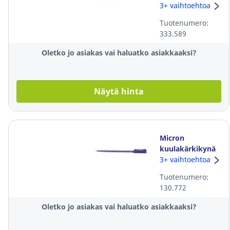
mekanismilla
3+ vaihtoehtoa
0,31mm sininen
Tuotenumero:
333.589
Oletko jo asiakas vai haluatko asiakkaaksi?
Näytä hinta
Micron
kuulakärkikynä
korkilla 0,7mm
3+ vaihtoehtoa
sininen
Tuotenumero:
130.772
Oletko jo asiakas vai haluatko asiakkaaksi?