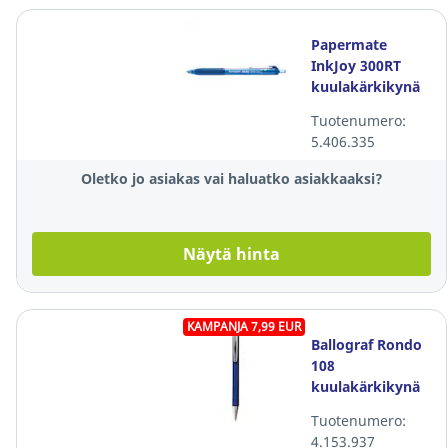
Papermate
InkJoy 300RT
kuulakärkikynä
mekanismilla
Tuotenumero:
0,3mm sininen
5.406.335
Oletko jo asiakas vai haluatko asiakkaaksi?
Näytä hinta
KAMPANJA 7,99 EUR
Ballograf Rondo
108
kuulakärkikynä
Tuotenumero:
4.153.937