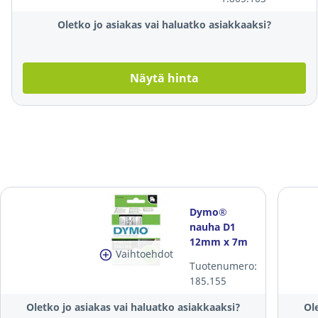
Oletko jo asiakas vai haluatko asiakkaaksi?
Näytä hinta
Dymo®
nauha D1
12mm x 7m
Vaihtoehdot
musta/valkoinen
Tuotenumero:
185.155
Oletko jo asiakas vai haluatko asiakkaaksi?
Ol