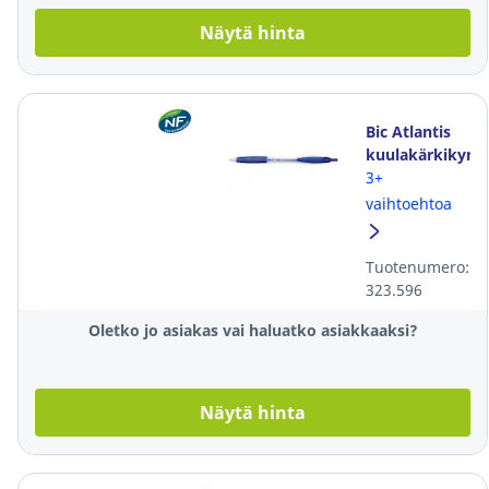
Näytä hinta
Bic Atlantis
kuulakärkikynä
mekanismilla
3+
0,32mm
vaihtoehtoa
medium
sininen
Tuotenumero:
323.596
Oletko jo asiakas vai haluatko asiakkaaksi?
Näytä hinta