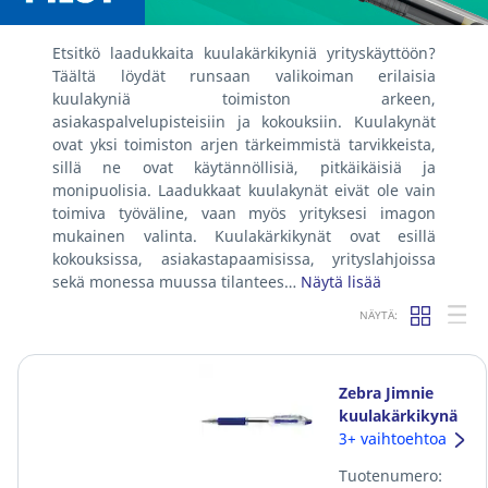
Etsitkö laadukkaita kuulakärkikyniä yrityskäyttöön?
Täältä löydät runsaan valikoiman erilaisia
kuulakyniä toimiston arkeen,
asiakaspalvelupisteisiin ja kokouksiin. Kuulakynät
ovat yksi toimiston arjen tärkeimmistä tarvikkeista,
sillä ne ovat käytännöllisiä, pitkäikäisiä ja
monipuolisia. Laadukkaat kuulakynät eivät ole vain
toimiva työväline, vaan myös yrityksesi imagon
mukainen valinta. Kuulakärkikynät ovat esillä
kokouksissa, asiakastapaamisissa, yrityslahjoissa
sekä monessa muussa tilantees…
Näytä lisää
NÄYTÄ:
Zebra Jimnie
kuulakärkikynä
mekanismilla
3+ vaihtoehtoa
0,24mm sininen
Tuotenumero: