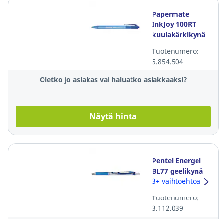
Papermate
InkJoy 100RT
kuulakärkikynä
mekanismilla
Tuotenumero:
0,3mm sininen
5.854.504
Oletko jo asiakas vai haluatko asiakkaaksi?
Näytä hinta
Pentel Energel
BL77 geelikynä
mekanismilla
3+ vaihtoehtoa
0,35mm sininen
Tuotenumero:
3.112.039