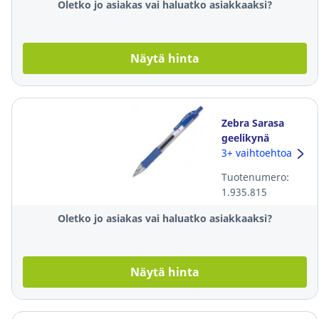
Oletko jo asiakas vai haluatko asiakkaaksi?
Näytä hinta
Zebra Sarasa
geelikynä
mekanismilla
3+ vaihtoehtoa
0,34mm sininen
Tuotenumero:
1.935.815
Oletko jo asiakas vai haluatko asiakkaaksi?
Näytä hinta