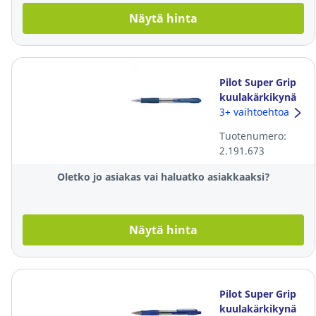
Näytä hinta
Pilot Super Grip
kuulakärkikynä
mekanismilla
3+ vaihtoehtoa
0,21mm sininen
Tuotenumero:
2.191.673
Oletko jo asiakas vai haluatko asiakkaaksi?
Näytä hinta
Pilot Super Grip
kuulakärkikynä