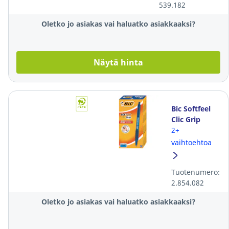
539.182
Oletko jo asiakas vai haluatko asiakkaaksi?
Näytä hinta
Bic Softfeel
Clic Grip
kuulakärkikynä
2+
mekanismilla
vaihtoehtoa
0,32mm
sininen
Tuotenumero:
2.854.082
Oletko jo asiakas vai haluatko asiakkaaksi?