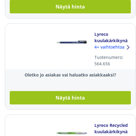
Näytä hinta
Lyreco
kuulakärkikynä
mekanismilla
4+ vaihtoehtoa
0,5mm sininen
Tuotenumero:
564.656
Oletko jo asiakas vai haluatko asiakkaaksi?
Näytä hinta
Lyreco Recycled
kuulakärkikynä