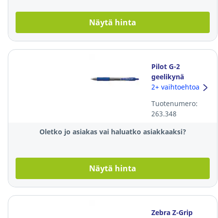
Näytä hinta
Pilot G-2
geelikynä
mekanismilla
2+ vaihtoehtoa
0,32mm sininen
Tuotenumero:
263.348
Oletko jo asiakas vai haluatko asiakkaaksi?
Näytä hinta
Zebra Z-Grip