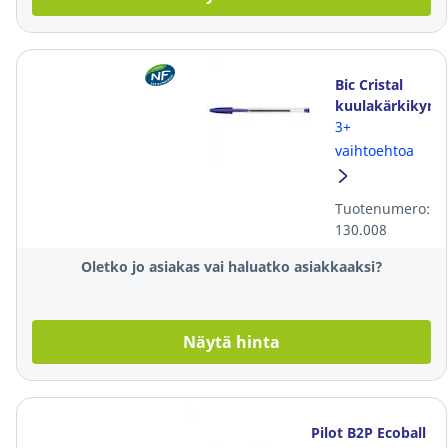
Bic Cristal
kuulakärkikynä
korkilla
3+
0,32mm
vaihtoehtoa
sininen
Tuotenumero:
130.008
Oletko jo asiakas vai haluatko asiakkaaksi?
Näytä hinta
Pilot B2P Ecoball