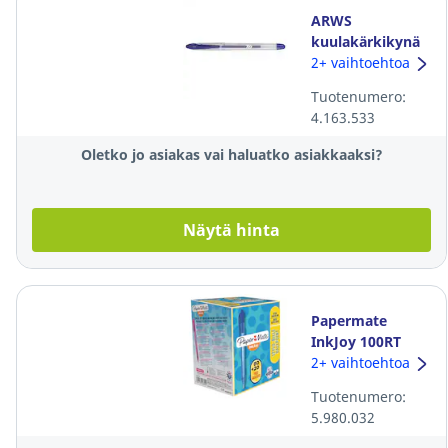
ARWS
kuulakärkikynä
korkilla 0,5mm
2+ vaihtoehtoa
sininen
Tuotenumero:
4.163.533
Oletko jo asiakas vai haluatko asiakkaaksi?
Näytä hinta
Papermate
InkJoy 100RT
kuulakärkikynä
2+ vaihtoehtoa
mekanismilla
Tuotenumero:
0,3mm sininen,1
5.980.032
kpl=100 kynää