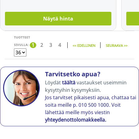
Näytä hinta
TUOTTEET
1
2
3
4
SIVULLA:
<< EDELLINEN
SEURAAVA >>
Tarvitsetko apua?
Löydät
täältä
vastaukset useimmin
kysyttyihin kysymyksiin.
Jos tarvitset pikaisesti apua, chattaa tai
soita meille p. 010 500 1000. Voit
lähettää meille myös viestin
yhteydenottolomakkeella.