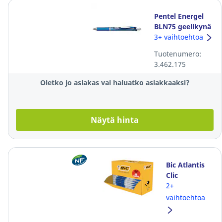
Pentel Energel
BLN75 geelikynä
0,25mm sininen
3+ vaihtoehtoa
Tuotenumero:
3.462.175
Oletko jo asiakas vai haluatko asiakkaaksi?
Näytä hinta
Bic Atlantis
Clic
kuulakärkikynä
2+
mekanismilla
vaihtoehtoa
0,32mm
sininen, 1