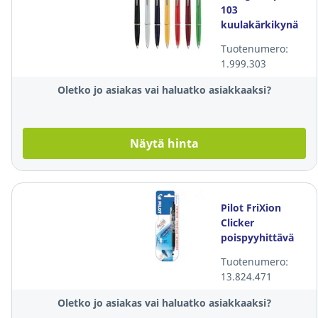
103
kuulakärkikynä
mekanismilla
Tuotenumero:
medium
1.999.303
värilajitelma
Oletko jo asiakas vai haluatko asiakkaaksi?
Näytä hinta
Pilot FriXion
Clicker
poispyyhittävä
kuulakynä
Tuotenumero:
mekanismilla 0,7
13.824.471
blisteri
Oletko jo asiakas vai haluatko asiakkaaksi?