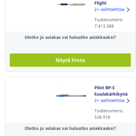
Flight
kuulakärkikynä
2+ vaihtoehtoa
mekanismilla
Tuotenumero:
0,34mm sininen
7.413.388
Oletko jo asiakas vai haluatko asiakkaaksi?
Näytä hinta
Pilot BP-S
kuulakärkikynä
korkilla fine
2+ vaihtoehtoa
sininen, 1 kpl=12
Tuotenumero:
kynää
538.918
Oletko jo asiakas vai haluatko asiakkaaksi?