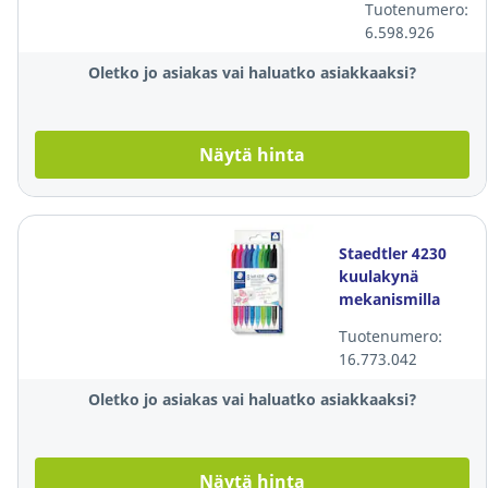
Tuotenumero:
kpl=36 kynää
6.598.926
Oletko jo asiakas vai haluatko asiakkaaksi?
Näytä hinta
Staedtler 4230
kuulakynä
mekanismilla
1.0mm
Tuotenumero:
värilajitelma,
16.773.042
1kpl= 8 kynää
Oletko jo asiakas vai haluatko asiakkaaksi?
Näytä hinta