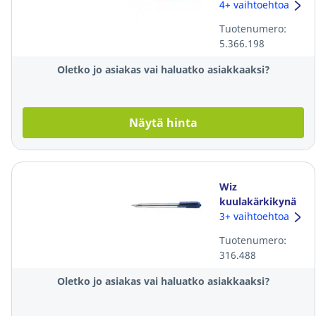
mekanismilla,
4+ vaihtoehtoa
0,5mm sininen
Tuotenumero:
5.366.198
Oletko jo asiakas vai haluatko asiakkaaksi?
Näytä hinta
Wiz
kuulakärkikynä
mekanismilla
3+ vaihtoehtoa
0,7mm sininen
Tuotenumero:
316.488
Oletko jo asiakas vai haluatko asiakkaaksi?