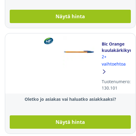
Näytä hinta
Bic Orange
kuulakärkikynä
korkilla
2+
0,30mm
vaihtoehtoa
sininen
Tuotenumero:
130.101
Oletko jo asiakas vai haluatko asiakkaaksi?
Näytä hinta