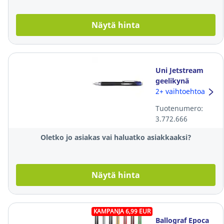
Näytä hinta
Uni Jetstream
geelikynä
mekanismilla
2+ vaihtoehtoa
0,45mm sininen
Tuotenumero:
3.772.666
Oletko jo asiakas vai haluatko asiakkaaksi?
Näytä hinta
KAMPANJA 6,99 EUR
Ballograf Epoca