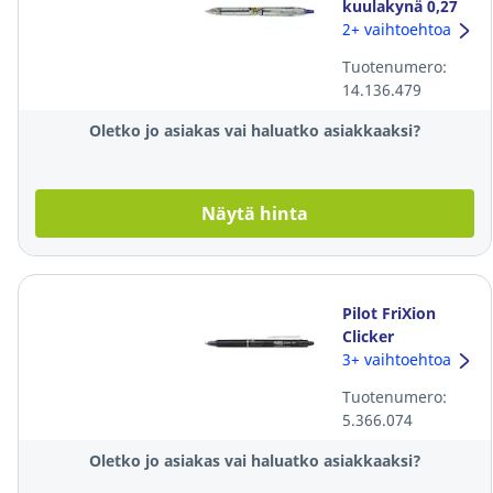
kuulakynä 0,27
sininen
2+ vaihtoehtoa
Tuotenumero:
14.136.479
Oletko jo asiakas vai haluatko asiakkaaksi?
Näytä hinta
Pilot FriXion
Clicker
poispyyhittävä
3+ vaihtoehtoa
kuulakärkikynä
Tuotenumero:
mekanismilla
5.366.074
0,35mm musta
Oletko jo asiakas vai haluatko asiakkaaksi?