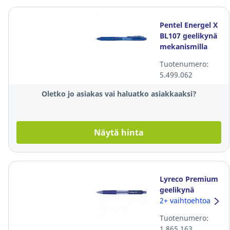
Pentel Energel X
BL107 geelikynä
mekanismilla
0,35mm sininen
Tuotenumero:
5.499.062
Oletko jo asiakas vai haluatko asiakkaaksi?
Näytä hinta
Lyreco Premium
geelikynä
mekanismilla
2+ vaihtoehtoa
0,4mm sininen
Tuotenumero:
1.865.163