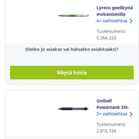
Lyreco geelikynä
mekanismilla
0,35mm sininen
4+ vaihtoehtoa
Tuotenumero:
5.366.223
Oletko jo asiakas vai haluatko asiakkaaksi?
Näytä hinta
Uniball
Powertank SN-
220 kuulakynä
2+ vaihtoehtoa
mekanismilla 0,4
Tuotenumero:
mm sininen
2.815.726