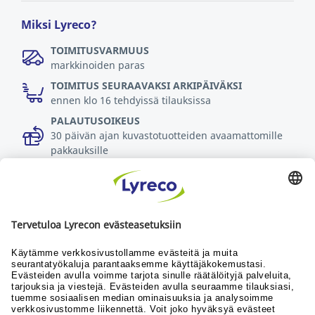
Miksi Lyreco?
TOIMITUSVARMUUS
markkinoiden paras
TOIMITUS SEURAAVAKSI ARKIPÄIVÄKSI
ennen klo 16 tehdyissä tilauksissa
PALAUTUSOIKEUS
30 päivän ajan kuvastotuotteiden avaamattomille
pakkauksille
Lue lisää
Kaikki, mitä työssäsi tarvitset
Uutiset
Yhteistyökumppanit