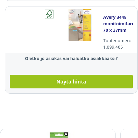
Avery 3448
monitoimitarra
70 x 37mm
24-osainen
Tuotenumero:
punainen, 1
1.099.405
kpl=2400
tarraa
Oletko jo asiakas vai haluatko asiakkaaksi?
Näytä hinta