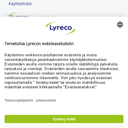
Käyttöehdot
Kestävä kehitys
Miksi Lyreco?
TOIMITUSVARMUUS
markkinoiden paras
TOIMITUS SEURAAVAKSI ARKIPÄIVÄKSI
ennen klo 16 tehdyissä tilauksissa
PALAUTUSOIKEUS
30 päivän ajan kuvastotuotteiden avaamattomille
pakkauksille
Lue lisää
Kaikki, mitä työssäsi tarvitset