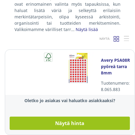
ovat erinomainen valinta myös tapauksissa, kun
haluat lisätä väriä ja selkeyttä erilaisiin
merkintätarpeisiin, olipa kyseessä arkistointi,
organisointi tai tuotteiden merkitseminen.
Valikoimamme värilliset tarr…
Näytä lisää
NÄYTÄ:
Avery PSA08R
pyöreä tarra
8mm
punainen, 1
Tuotenumero:
kpl=490
8.065.883
tarraa
Oletko jo asiakas vai haluatko asiakkaaksi?
Näytä hinta