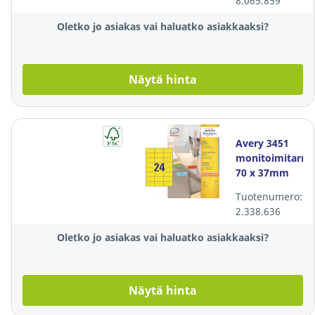
8.065.859
1 kpl=420
tarraa
Oletko jo asiakas vai haluatko asiakkaaksi?
Näytä hinta
Avery 3451
monitoimitarra
70 x 37mm
24-osainen
Tuotenumero:
keltainen, 1
2.338.636
kpl=2400
tarraa
Oletko jo asiakas vai haluatko asiakkaaksi?
Näytä hinta