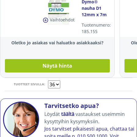
Dymo®
nauha D1
12mm x 7m
Vaihtoehdot
musta/valkoinen
Tuotenumero:
185.155
Oletko jo asiakas vai haluatko asiakkaaksi?
Ol
Näytä hinta
TUOTTEET SIVULLA:
Tarvitsetko apua?
Löydät
täältä
vastaukset useimmin
kysyttyihin kysymyksiin.
Jos tarvitset pikaisesti apua, chattaa tai
soita meille p. 010 500 1000. Voit