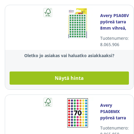
Avery PSA08V
pyöreä tarra
8mm vihreä,
1 kpl=490
Tuotenumero:
tarraa
8.065.906
Oletko jo asiakas vai haluatko asiakkaaksi?
Näytä hinta
Avery
PSA08MX
pyöreä tarra
8mm
Tuotenumero:
värilajitelma,