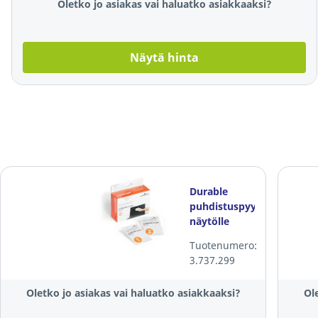
Oletko jo asiakas vai haluatko asiakkaaksi?
Näytä hinta
Durable
puhdistuspyyhe
näytölle
kuiva/kostea,
Tuotenumero:
1 kpl= 2x10
3.737.299
pyyhettä
Oletko jo asiakas vai haluatko asiakkaaksi?
Ol