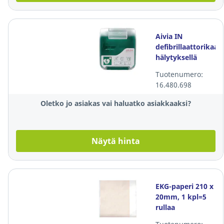
Aivia IN
defibrillaattorikaap
hälytyksellä
läpinäkyvä
Tuotenumero:
16.480.698
Oletko jo asiakas vai haluatko asiakkaaksi?
Näytä hinta
EKG-paperi 210 x
20mm, 1 kpl=5
rullaa