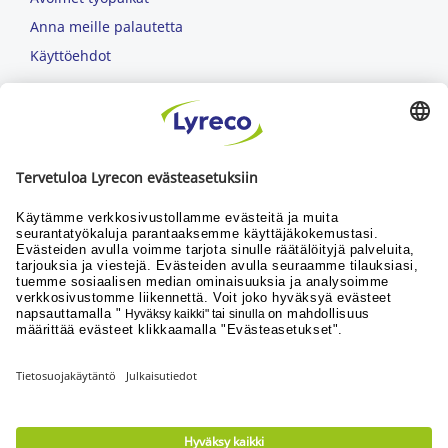
Anna meille palautetta
Käyttöehdot
Kestävä kehitys
Miksi Lyreco?
TOIMITUSVARMUUS
markkinoiden paras
TOIMITUS SEURAAVAKSI ARKIPÄIVÄKSI
ennen klo 16 tehdyissä tilauksissa
PALAUTUSOIKEUS
30 päivän ajan kuvastotuotteiden avaamattomille
pakkauksille
Lue lisää