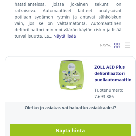
hätätilanteissa, joissa jokainen sekunti on
ratkaiseva. Automaattiset laitteet analysoivat
potilaan sydämen rytmin ja antavat sähköiskun
vain, jos se on välttämätöntä. Automaattinen
defibrillaattori minimoi väärän käytön riskin ja lisää
turvallisuutta. La…
Näytä lisää
NÄYTÄ:
ZOLL AED Plus
defibrillaattori
puoliautomaattine
Tuotenumero:
7.693.886
Oletko jo asiakas vai haluatko asiakkaaksi?
Näytä hinta