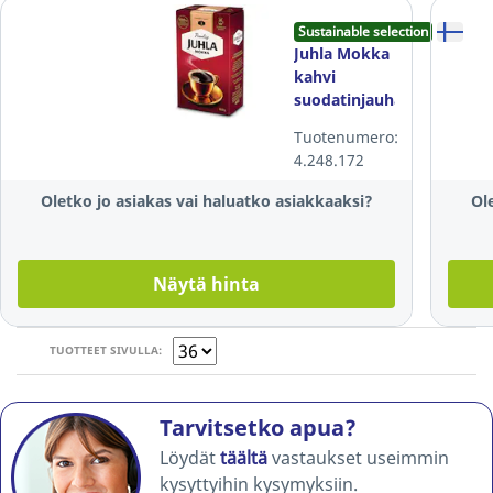
Sustainable selection
Juhla Mokka
kahvi
suodatinjauhatus
vaalea
Tuotenumero:
paahto 500g
4.248.172
Oletko jo asiakas vai haluatko asiakkaaksi?
Ol
Näytä hinta
TUOTTEET SIVULLA:
Tarvitsetko apua?
Löydät
täältä
vastaukset useimmin
kysyttyihin kysymyksiin.