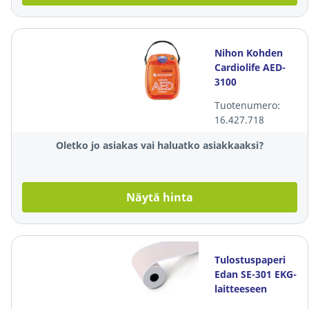
Nihon Kohden
Cardiolife AED-
3100
defibrillaattori
Tuotenumero:
puoliautomaattine
16.427.718
Oletko jo asiakas vai haluatko asiakkaaksi?
Näytä hinta
Tulostuspaperi
Edan SE-301 EKG-
laitteeseen
80mm x 20m