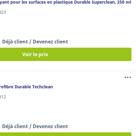
yant pour les surfaces en plastique Durable Superclean, 250 ml
023
Déjà client / Devenez client
Voir le prix
rofibre Durable Techclean
012
Déjà client / Devenez client