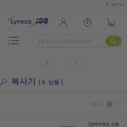
KO
복사기
( 6 상품 )
상품 표시:
[업체직배송_반품