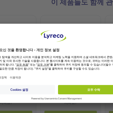
이 제품들도 함께 
옵션
[
 가리개 검정
3M 슈퍼 그립 장갑 200 L
블
입
참
.844
참조: 7.722.956
또는 고객등록을 원하
기존 고객 또는 고객등록을 원하
시나요?
시나요?