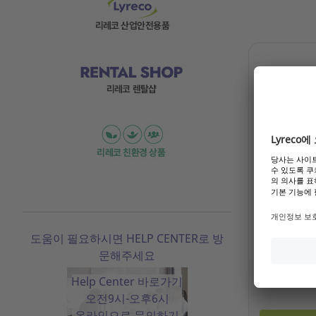
안전모 햇빛
참조: 11.263
도움이 필요하시면 HELP CENTER로 방
문해주세요
기존 고객 
Help Center 바로가기
오전9시-오후6시
온라인으로 문의하기