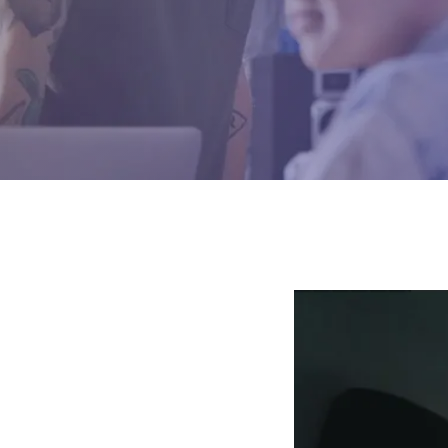
Remote
video
URL