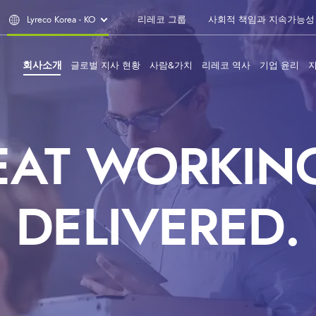
Lyreco Korea - KO
리레코 그룹
사회적 책임과 지속가능성
회사소개
글로벌 지사 현황
사람&가치
리레코 역사
기업 윤리
EAT WORKING
DELIVERED.