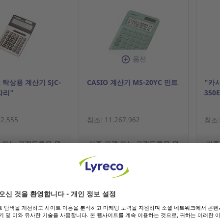
옵션
탁상용 계산기 SJC-
CASIO 계산기 MS-20YC 민트
"카시
2자리"
350E
2.555
참조: 11.267.962
참조: 
 또는 고객등록을 원
기존 고객 또는 고객등록을 원
기존
하시나요?
하시나요?
가격보기
가격보기