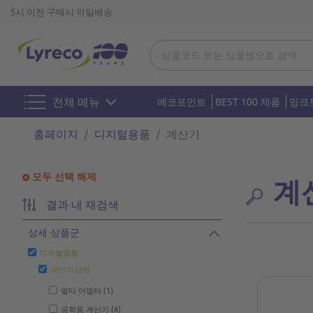
5시 이전 구매시 익일배송
전체 메뉴
에코포인트
BEST 100 제품
잉크
홈페이지
디지털용품
계산기
모두 선택 해제
계
결과 내 재검색
상세 상품군
디지털용품
계산기 (29)
멀티 어뎁터 (1)
공학용 계산기 (4)