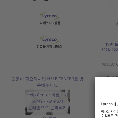
"타임버드 
502N 1
참조: 3.16
기존 고객
도움이 필요하시면 HELP CENTER로 방
문해주세요
Help Center 바로가기
오전9시-오후6시
온라인으로 문의하기
배송 정보