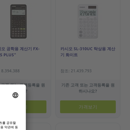
오 공학용 계산기 FX-
카시오 SL-310UC 탁상용 계산
S PLUS"
기 화이트
8.394.388
참조: 21.439.793
 고객 또는 고객등록을 원
기존 고객 또는 고객등록을 원
하시나요?
하시나요?
가격보기
가격보기