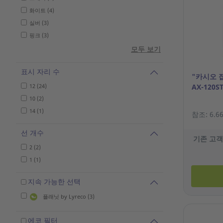
화이트 (4)
실버 (3)
핑크 (3)
모두 보기
표시 자리 수
"카시오 
12 (24)
AX-120S
10 (2)
14 (1)
참조: 6.66
선 개수
기존 고객
2 (2)
1 (1)
지속 가능한 선택
플래닛 by Lyreco (3)
에코 필터