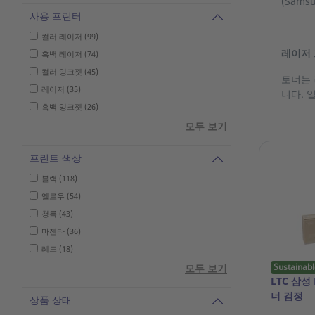
(Sam
사용 프린터
컬러 레이저 (99)
레이저
흑백 레이저 (74)
컬러 잉크젯 (45)
토너는 
레이저 (35)
니다. 
흑백 잉크젯 (26)
모두 보기
프린트 색상
블랙 (118)
옐로우 (54)
청록 (43)
마젠타 (36)
레드 (18)
Sustainabl
모두 보기
LTC 삼성 
너 검정
상품 상태