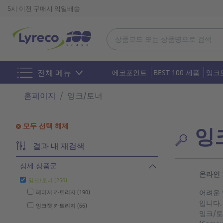
5시 이전 구매시 익일배송
전체 메뉴
에코포인트
BEST 100 제품
잉크
홈페이지
잉크/토너
모두 선택 해제
잉
결과 내 재검색
상세 상품군
온라인 
잉크/토너 (256)
어려운 
레이저 카트리지 (190)
입니다.
잉크젯 카트리지 (66)
잉크/토