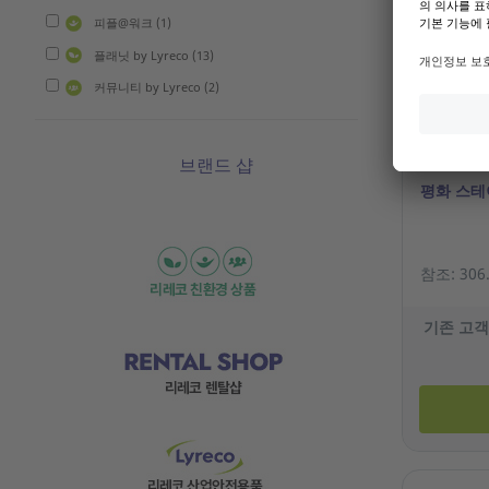
피플@워크 (1)
플래닛 by Lyreco (13)
커뮤니티 by Lyreco (2)
브랜드 샵
평화 스테
참조: 306
기존 고객