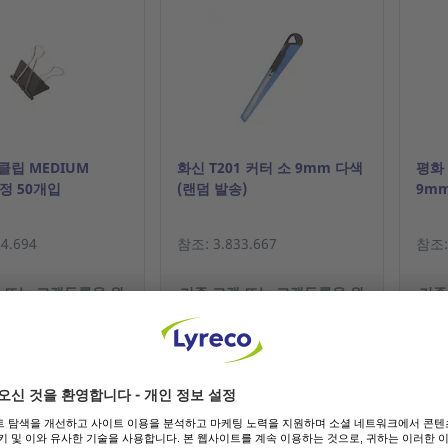
클립 MEDIUM
화신 T201 커터 소 9mm 다색
평화 
정 50개입
(랜덤 발송)
9mm
4.694
참조: 3.833.667
참조: 
 또는 고객등록을 원
기존 고객 또는 고객등록을 원
기존
하시나요?
하시나요?
가격보기
가격보기