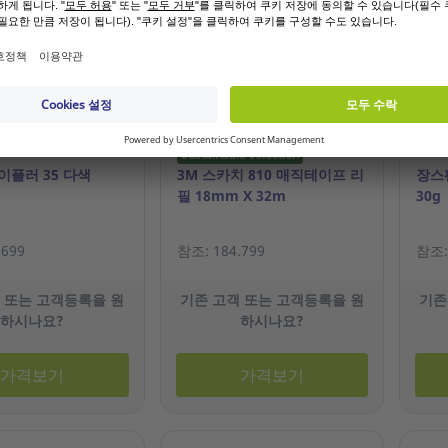
옵션
Sustainable selection
이플러 35 다색
3M 스카치 810 매직테이프 리
장스
필 18mm X 32m
30g
.699
참조: 184.799
참조: 
 또는 고객등록을 원
기존 고객 또는 고객등록을 원
기존
하시나요?
하시나요?
가격보기
가격보기