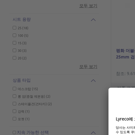
모두 보기
시트 용량
25 (18)
100 (5)
15 (3)
평화 더블
30 (3)
25mm 검
20 (2)
모두 보기
참조: 9.61
상품 타입
기존 고객
데스크탑 (15)
롱 암(중철 제본용) (2)
스테이플건(건타카) (2)
강력 (1)
포켓 (1)
지속 가능한 선택