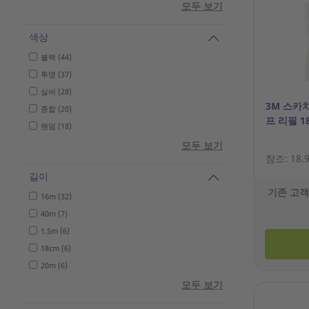
모두 보기
색상
블랙 (44)
투명 (37)
실버 (28)
3M 스카치
종합 (20)
프 리필 1
랜덤 (18)
모두 보기
참조: 18.9
길이
기존 고객
16m (32)
40m (7)
1.5m (6)
18cm (6)
20m (6)
모두 보기