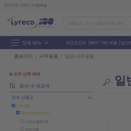
5시 이전 구매시 익일배송
전체 메뉴
에코포인트
BEST 100 제품
잉크
홈페이지
사무용품
일반 사무용품
모두 선택 해제
일
결과 내 재검색
상세 상품군
사무용품
일반 사무용품 (355)
스피드/골무 (6)
펀치 (19)