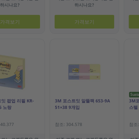
하시나요?
하시나요?
가격보기
가격보기
Sust
잇 팝업 리필 KR-
3M 포스트잇 알뜰팩 653-9A
3M
76 노랑
51×38 9개입
스텔 
40.377
참조: 304.578
참조: 