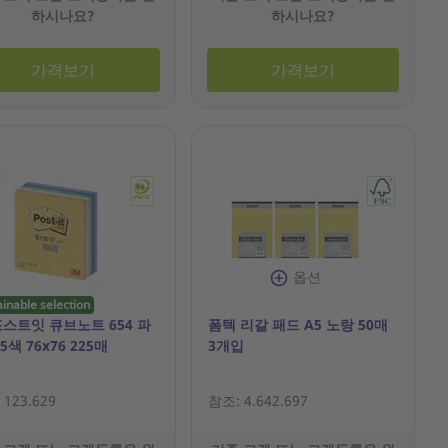
하시나요?
하시나요?
가격보기
가격보기
옵션
ainable selection
포스트잇 큐브노트 654 파
폼텍 리갈 패드 A5 노랑 50매
5색 76x76 225매
3개입
123.629
참조: 4.642.697