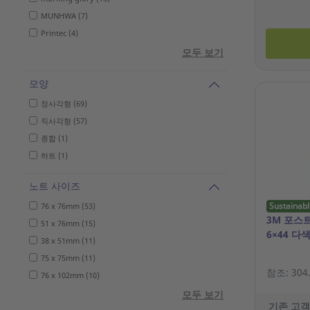
MUNHWA (7)
Printec (4)
모두 보기
모양
정사각형 (69)
직사각형 (57)
종합 (1)
하트 (1)
노트 사이즈
Sustainabl
76 x 76mm (53)
3M 포스트
51 x 76mm (15)
6×44 다색
38 x 51mm (11)
75 x 75mm (11)
참조: 304
76 x 102mm (10)
모두 보기
기존 고객