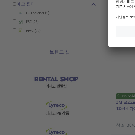
기존 고객
에코 필터
EU Ecolabel (1)
FSC (23)
PEFC (22)
브랜드 샵
Sustainabl
3M 포스트
12×44 다
참조: 304