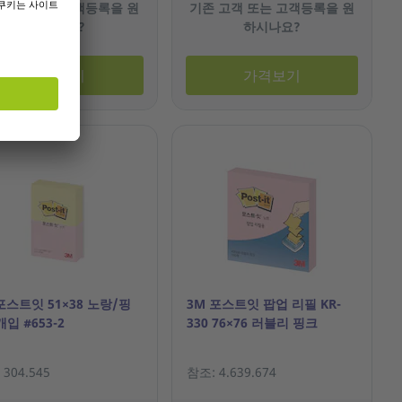
 고객 또는 고객등록을 원
기존 고객 또는 고객등록을 원
하시나요?
하시나요?
가격보기
가격보기
포스트잇 51×38 노랑/핑
3M 포스트잇 팝업 리필 KR-
개입 #653-2
330 76×76 러블리 핑크
304.545
참조: 4.639.674