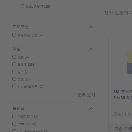
노트/장부류 (25)
점착 노트의 
프로모션
프로모션 상품 (2)
색상
종합 (42)
옐로우 (28)
핑크 (28)
그린 (23)
카나리 옐로우 (20)
3M 포스트
모두 보기
51×38 
브랜드
참조: 1.51
POST-IT (162)
LYRECO (20)
기존 고객
morning glory (13)