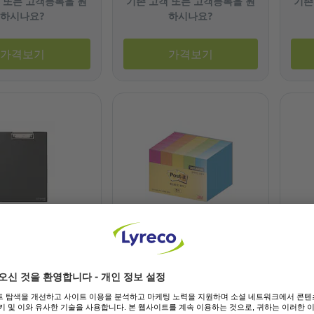
 또는 고객등록을 원
기존 고객 또는 고객등록을 원
기존
하시나요?
하시나요?
가격보기
가격보기
Sustainable selection
드 F217 225 X
3M 포스트잇 플래그 알뜰팩
폼텍 
검정
670-5AN-5A 25개입
3개
5.562
참조: 3.171.099
참조: 