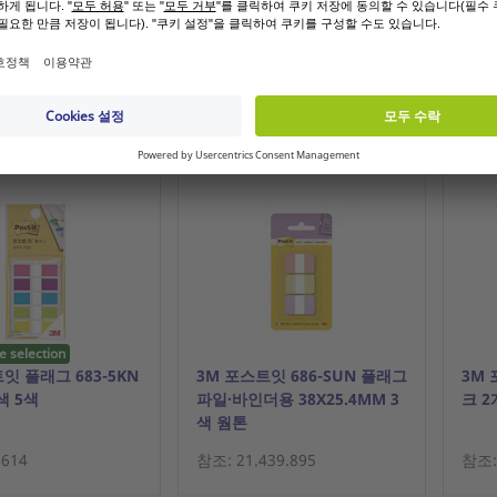
 또는 고객등록을 원
기존 고객 또는 고객등록을 원
기존
하시나요?
하시나요?
가격보기
가격보기
e selection
잇 플래그 683-5KN
3M 포스트잇 686-SUN 플래그
3M 
색 5색
파일·바인더용 38X25.4MM 3
크 2
색 웜톤
.614
참조: 21.439.895
참조: 