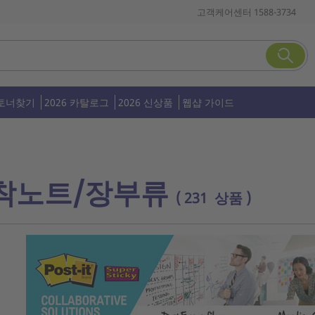
고객케어센터 1588-3734
토너찾기
2026 카탈로그
2026 신상품
웹샵 가이드
착노트/장부류
( 231 상품 )