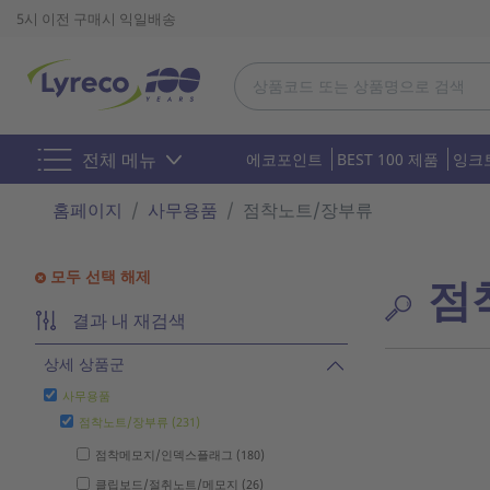
5시 이전 구매시 익일배송
전체 메뉴
에코포인트
BEST 100 제품
잉크
홈페이지
사무용품
점착노트/장부류
모두 선택 해제
점
결과 내 재검색
상세 상품군
사무용품
점착노트/장부류 (231)
점착메모지/인덱스플래그 (180)
클립보드/절취노트/메모지 (26)