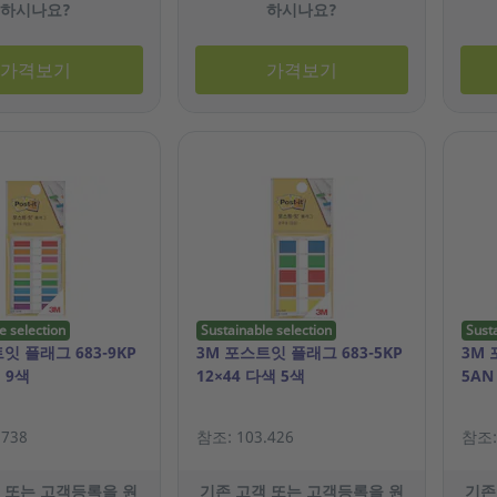
하시나요?
하시나요?
가격보기
가격보기
e selection
Sustainable selection
Sust
잇 플래그 683-9KP
3M 포스트잇 플래그 683-5KP
3M 
 9색
12×44 다색 5색
5AN
.738
참조: 103.426
참조: 
 또는 고객등록을 원
기존 고객 또는 고객등록을 원
기존