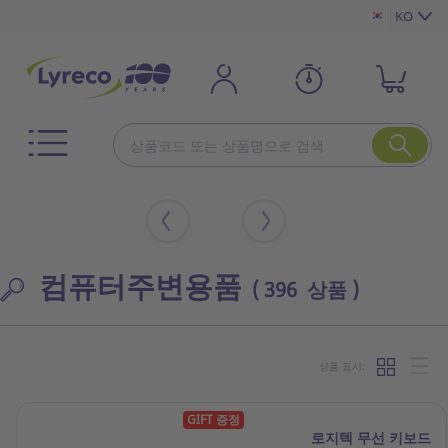
KO
컴퓨터주변용품
( 396 상품 )
상품 표시:
GIFT 증정
로지텍 무선 키보드