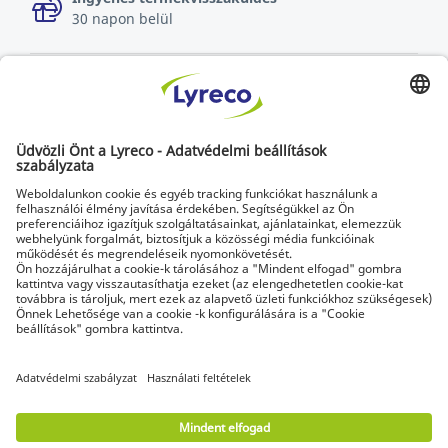
30 napon belül
A munkahelyek szakértője
A legfrissebb hírek és szakértői tanácsok
Fedezze fel a Lyreco megoldásait a zöldebb munkahelyek
érdekében
© Lyreco 2026 | Kizárólag vállalatoknak és
vállalkozóknak szállítunk. Az árak ÁFA nélkül értendők.
A fogyasztók elállási joga nem érvényesíthető.
Impressum
|
Általános üzleti feltételek
|
Elektronikus számlázás
|
Letölthető
dokumentumok
|
Digitális hozzáférhetőségi
nyilatkozat
|
Használati feltételek
|
Személyes
adatok védelme
|
Adatvédelmi beállítások
|