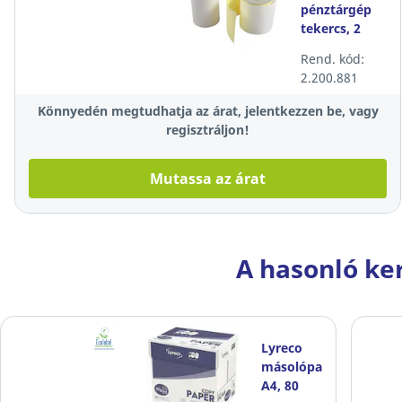
pénztárgép
tekercs, 2
rétegű,
Rend. kód:
76×70×12
2.200.881
mm, 25 m, 10
db/csomag
Könnyedén megtudhatja az árat, jelentkezzen be, vagy
regisztráljon!
Mutassa az árat
A hasonló ke
Lyreco
másolópapír,
A4, 80