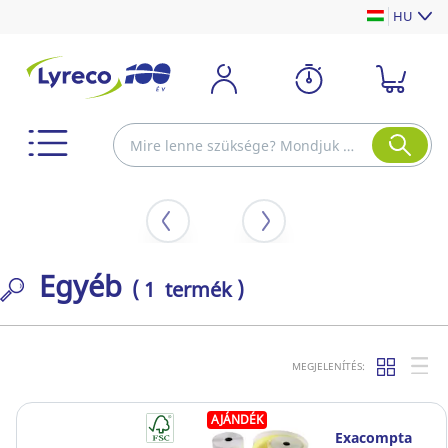
HU
Egyéb
( 1 termék )
MEGJELENÍTÉS:
AJÁNDÉK
Exacompta