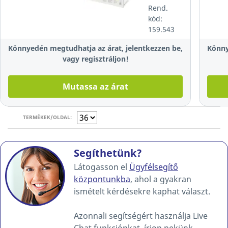
g/m²,
Rend.
fehér, 5 x
kód:
500 lap
159.543
Könnyedén megtudhatja az árat, jelentkezzen be,
Könny
vagy regisztráljon!
Mutassa az árat
TERMÉKEK/OLDAL:
Segíthetünk?
Látogasson el
Ügyfélsegítő
központunkba
, ahol a gyakran
ismételt kérdésekre kaphat választ.
Azonnali segítségért használja Live