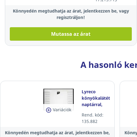
Könnyedén megtudhatja az árat, jelentkezzen be, vagy
regisztráljon!
Mutassa az árat
A hasonló ke
Lyreco
könyökalátét
naptárral,
Variációk
fekete
Rend. kód:
135.882
Könnyedén megtudhatja az árat, jelentkezzen be,
Könny