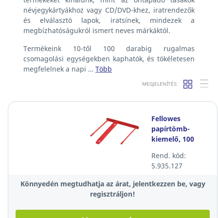
névjegykártyákhoz vagy CD/DVD-khez, iratrendezők
és elválasztó lapok, iratsínek, mindezek a
megbízhatóságukról ismert neves márkáktól.
Termékeink 10-től 100 darabig rugalmas
csomagolási egységekben kaphatók, és tökéletesen
megfelelnek a napi …
Több
MEGJELENÍTÉS:
Fellowes
papírtömb-
kiemelő, 100
darab/csomag
Rend. kód:
5.935.127
Könnyedén megtudhatja az árat, jelentkezzen be, vagy
regisztráljon!