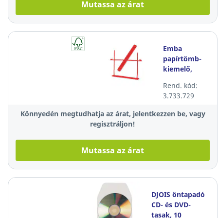
Mutassa az árat
Emba
papírtömb-
kiemelő,
dokumentumo
Rend. kód:
lefűzéséhez,
3.733.729
piros, 50
darab/csomag
Könnyedén megtudhatja az árat, jelentkezzen be, vagy
regisztráljon!
Mutassa az árat
DJOIS öntapadó
CD- és DVD-
tasak, 10