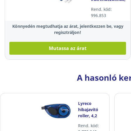
perforált, 50
Rend. kód:
darab/csomag
996.853
Könnyedén megtudhatja az árat, jelentkezzen be, vagy
regisztráljon!
Mutassa az árat
A hasonló ke
Lyreco
hibajavító
roller, 4,2
mm x 8,5 m
Rend. kód: