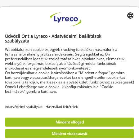
A munkahelyek szakértője
A legfrissebb hírek és szakértői tanácsok
Fedezze fel a Lyreco megoldásait a zöldebb munkahelyek
érdekében
© Lyreco 2026 | Kizárólag vállalatoknak és
vállalkozóknak szállítunk. Az árak ÁFA nélkül értendők.
A fogyasztók elállási joga nem érvényesíthető.
Impressum
|
Általános üzleti feltételek
|
Elektronikus számlázás
|
Letölthető
dokumentumok
|
Digitális hozzáférhetőségi
nyilatkozat
|
Használati feltételek
|
Személyes
adatok védelme
|
Adatvédelmi beállítások
|
Oldaltérkép