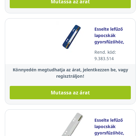
Mutassa az árat
Esselte lefűző
lapocskák
gyorsfűzőhöz,
PP, kék, 100
Rend. kód:
darab/csomag
9.383.514
Könnyedén megtudhatja az árat, jelentkezzen be, vagy
regisztráljon!
Mutassa az árat
Esselte lefűző
lapocskák
gyorsfűzőhöz,