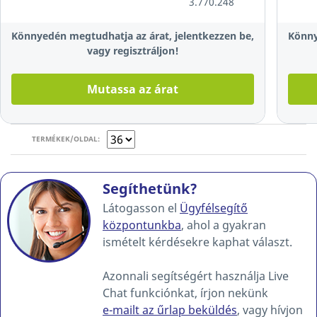
3.770.248
Könnyedén megtudhatja az árat, jelentkezzen be,
Könny
vagy regisztráljon!
Mutassa az árat
TERMÉKEK/OLDAL:
Segíthetünk?
Látogasson el
Ügyfélsegítő
központunkba
, ahol a gyakran
ismételt kérdésekre kaphat választ.
Azonnali segítségért használja Live
Chat funkciónkat, írjon nekünk
e-mailt az űrlap beküldés
, vagy hívjon