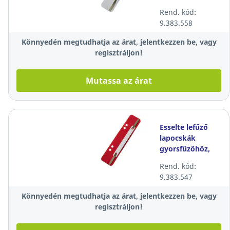
PP, fehér, 100
Rend. kód:
darab/csomag
9.383.558
Könnyedén megtudhatja az árat, jelentkezzen be, vagy
regisztráljon!
Mutassa az árat
Esselte lefűző
lapocskák
gyorsfűzőhöz,
PP, piros, 100
Rend. kód:
darab/csomag
9.383.547
Könnyedén megtudhatja az árat, jelentkezzen be, vagy
regisztráljon!