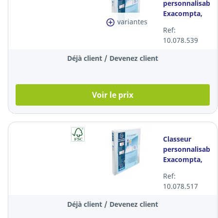
personnalisable
Exacompta,
variantes
A4+, 4
Ref:
anneaux D 30
10.078.539
mm, dos 44
mm, blanc
Déjà client / Devenez client
Voir le prix
Classeur
personnalisable
Exacompta,
A4+, 4
Ref:
anneaux D 20
10.078.517
mm, dos 34
mm, blanc
Déjà client / Devenez client