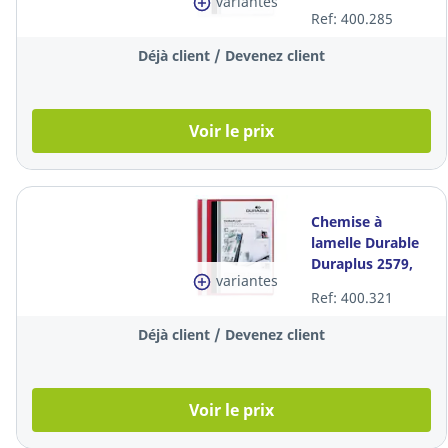
variantes
PVC,
Ref: 400.285
personnalisable,
blanche, la pièce
Déjà client / Devenez client
Voir le prix
Chemise à
lamelle Durable
Duraplus 2579,
variantes
PVC,
Ref: 400.321
personnalisable,
rouge, la pièce
Déjà client / Devenez client
Voir le prix