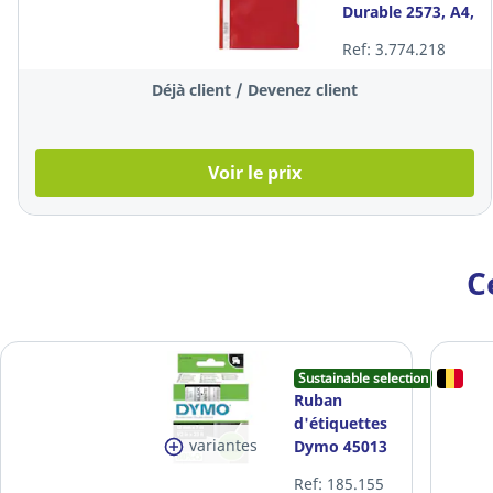
Durable 2573, A4,
rouge, paquet de
Ref: 3.774.218
50
Déjà client / Devenez client
Voir le prix
C
Sustainable selection
Ruban
d'étiquettes
variantes
Dymo 45013
D1,
Ref: 185.155
autocollant,