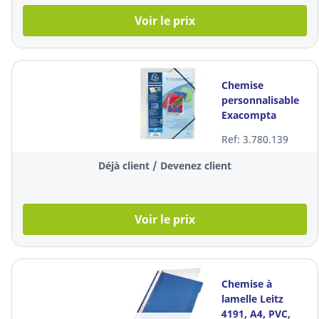
Voir le prix
Chemise
personnalisable
Exacompta
Kreacover
Ref: 3.780.139
55188E, A4, PP,
transparente, 1x
Déjà client / Devenez client
Voir le prix
Chemise à
lamelle Leitz
4191, A4, PVC,