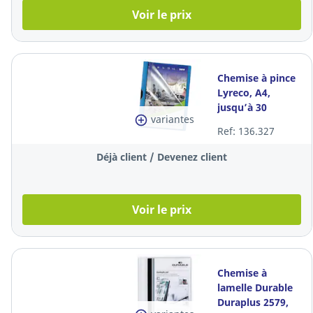
Voir le prix
Chemise à pince
Lyreco, A4,
jusqu’à 30
variantes
feuilles, PP,
Ref: 136.327
bleue, les 5
pièces
Déjà client / Devenez client
Voir le prix
Chemise à
lamelle Durable
Duraplus 2579,