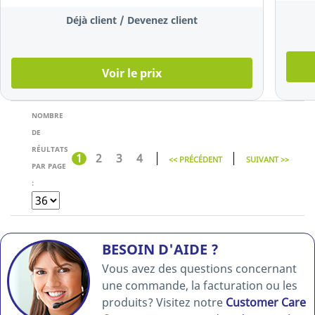
12 mm, noir
Déjà client / Devenez client
sur blanc
Voir le prix
NOMBRE
DE
RÉULTATS
1
2
3
4
<< PRÉCÉDENT
SUIVANT >>
PAR PAGE
:
BESOIN D'AIDE ?
Vous avez des questions concernant
une commande, la facturation ou les
produits? Visitez notre
Customer Care