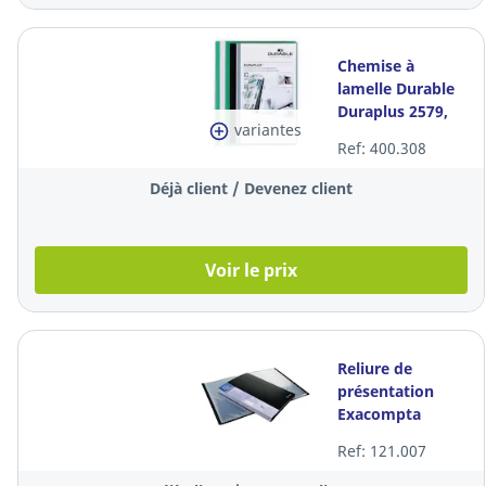
Chemise à
lamelle Durable
Duraplus 2579,
variantes
PVC,
Ref: 400.308
personnalisable,
verte, la pièce
Déjà client / Devenez client
Voir le prix
Reliure de
présentation
Exacompta
88801E, A4, 80
Ref: 121.007
pochettes, noire,
la pièce