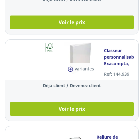
Voir le prix
Classeur
personnalisable
Exacompta,
variantes
A4, 2
Ref: 144.939
anneaux D 25
mm, dos 47
Déjà client / Devenez client
mm, blanc
Voir le prix
Reliure de