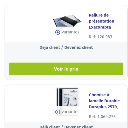
Reliure de
présentation
Exacompta
variantes
88401E, A4, 40
Ref: 120.983
pochettes, noire,
la pièce
Déjà client / Devenez client
Voir le prix
Chemise à
lamelle Durable
Duraplus 2579,
variantes
PVC,
Ref: 1.069.275
personnalisable,
noire, la pièce
Déjà client / Devenez client