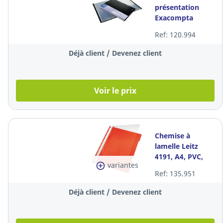
présentation
Exacompta
88601E, A4, 60
Ref: 120.994
pochettes, noire,
la pièce
Déjà client / Devenez client
Voir le prix
Chemise à
lamelle Leitz
4191, A4, PVC,
variantes
orange, la pièce
Ref: 135.951
Déjà client / Devenez client