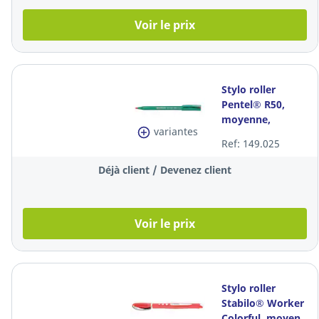
Voir le prix
Stylo roller
Pentel® R50,
moyenne,
variantes
plastique, encre
Ref: 149.025
rouge liquide, la
pièce
Déjà client / Devenez client
Voir le prix
Stylo roller
Stabilo® Worker
Colorful, moyen,