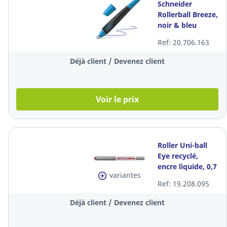
Schneider
Rollerball Breeze,
noir & bleu
Ref: 20.706.163
Déjà client / Devenez client
Voir le prix
Roller Uni-ball
Eye recyclé,
encre liquide, 0,7
variantes
mm, rouge, à
Ref: 19.208.095
l'unité
Déjà client / Devenez client