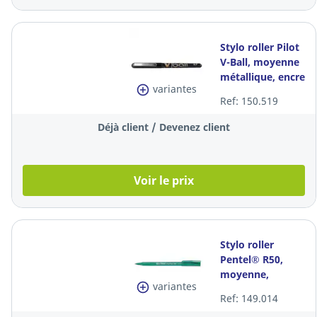
Stylo roller Pilot
V-Ball, moyenne
métallique, encre
variantes
liquide noire, la
Ref: 150.519
pièce
Déjà client / Devenez client
Voir le prix
Stylo roller
Pentel® R50,
moyenne,
variantes
plastique, encre
Ref: 149.014
verte liquide, la