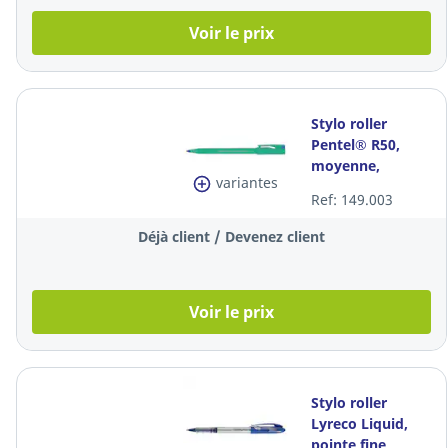
Voir le prix
Stylo roller
Pentel® R50,
moyenne,
variantes
plastique, encre
Ref: 149.003
bleue liquide, la
pièce
Déjà client / Devenez client
Voir le prix
Stylo roller
Lyreco Liquid,
pointe fine