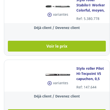
Stabilo® Worker
Colorful, moyen,
variantes
pointe métal,
Ref: 5.380.778
encre liquide
noire
Déjà client / Devenez client
Voir le prix
Stylo roller Pilot
Hi-Tecpoint V5
capuchon, 0,5
variantes
mm, pointe fine,
Ref: 147.644
noir, la pièce
Déjà client / Devenez client