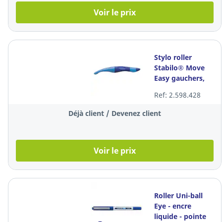
Voir le prix
Stylo roller
Stabilo® Move
Easy gauchers,
encre bleue,
Ref: 2.598.428
corps bleu
Déjà client / Devenez client
Voir le prix
Roller Uni-ball
Eye - encre
liquide - pointe