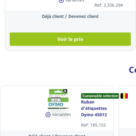
moyenne, encre
Ref: 3.336.294
liquide rouge
Déjà client / Devenez client
Voir le prix
C
Sustainable selection
Ruban
d'étiquettes
variantes
Dymo 45013
D1,
Ref: 185.155
autocollant,
12 mm, noir