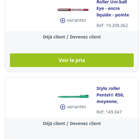
Roller Uni-ball
Eye - encre
liquide - pointe
variantes
fine - rouge
Ref: 19.208.062
Déjà client / Devenez client
Voir le prix
Stylo roller
Pentel® R50,
moyenne,
variantes
plastique, encre
Ref: 149.047
noire liquide, la
pièce
Déjà client / Devenez client