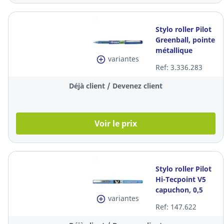
Stylo roller Pilot
Greenball, pointe
métallique
variantes
moyenne, encre
Ref: 3.336.283
liquide bleue
Déjà client / Devenez client
Voir le prix
Stylo roller Pilot
Hi-Tecpoint V5
capuchon, 0,5
variantes
mm, pointe fine,
Ref: 147.622
bleu, la pièce