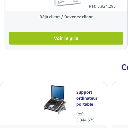
(C7976A), 6,25 To
Ref: 6.924.296
Déjà client / Devenez client
Voir le prix
C
Support
ordinateur
portable
Fellowes
Ref:
Office Suites,
3.044.579
réglable en