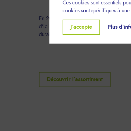
Ces cookies sont essentiels pour
domicile
cookies sont spécifiques à une s
En 2020, Lyreco s'est engagée à faire du 
Withdraw
d'ici 2025, afin d’accélérer le développ
J'accepte
Plus d'in
consent
durables intégrées pour nos clients.
Découvrir l’assortiment