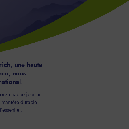
rich, une haute
reco, nous
ational.
vons chaque jour un
de manière durable.
’essentiel.