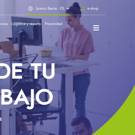
Lyreco Iberia - ES
e-shop
encia
Logística y reparto
Proximidad
DE TU
BAJO
a