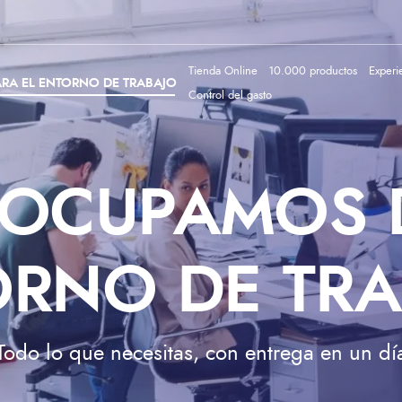
Tienda Online
10.000 productos
Experi
RA EL ENTORNO DE TRABAJO
Control del gasto
OCUPAMOS 
ORNO DE TRA
Todo lo que necesitas, con entrega en un dí