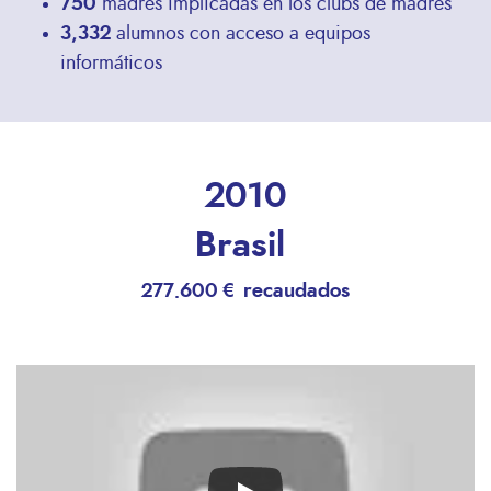
750
madres implicadas en los clubs de madres
3,332
alumnos con acceso a equipos
informáticos
2010
Brasil
277.600 € recaudados
Remote
video
URL