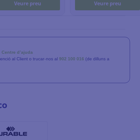
Veure preu
Veure preu
e
Centre d’ajuda
tenció al Client o trucar-nos al
902 100 016
(de dilluns a
co