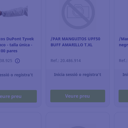
tos DuPont Tyvek
/PAR MANGUITOS UPF50
/Man
co - talla única -
BUFF AMARILLO T.XL
negr
100 pares
438.925
Ref.: 20.486.914
Ref.
Inicia sessió o registra't
Ini
sessió o registra't
Veure preu
eure preu