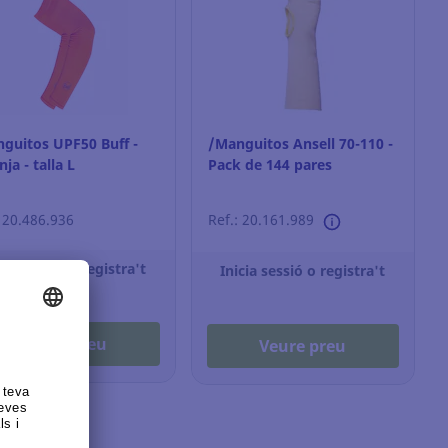
guitos UPF50 Buff -
/Manguitos Ansell 70-110 -
ja - talla L
Pack de 144 pares
: 20.486.936
Ref.: 20.161.989
cia sessió o registra't
Inicia sessió o registra't
Veure preu
Veure preu