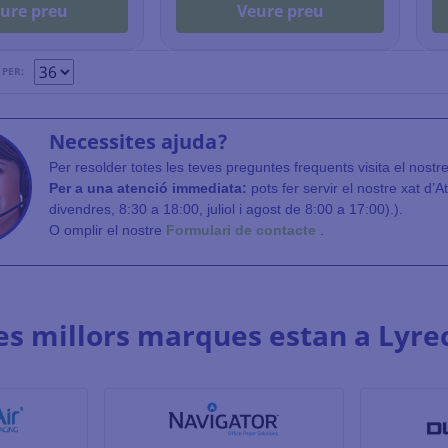
ure preu
Veure preu
PER:
Necessites ajuda?
Per resolder totes les teves preguntes frequents visita el nostr
Per a una atenció immediata:
pots fer servir el nostre xat d’A
divendres, 8:30 a 18:00, juliol i agost de 8:00 a 17:00).).
O omplir el nostre
Formulari de contacte
.
es millors marques estan a Lyre