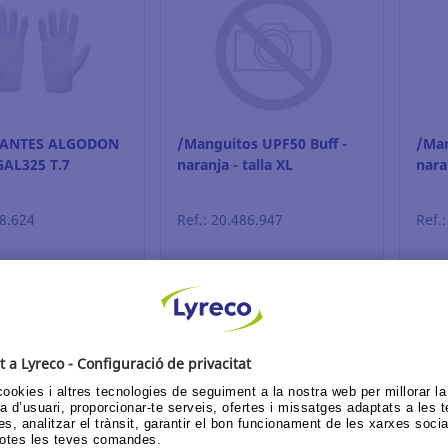
UANTES ALGODON
/Manguitos UPF50 Buff -
/Man
AL325 T.7
naranja - talla XL
naran
08.624
Ref.: 20.486.947
Ref.
sessió o registra't
Inicia sessió o registra't
Ini
eure preu
Veure preu