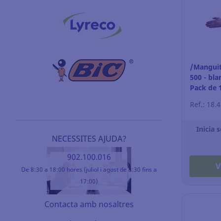
/Mangui
500 - blan
Pack de 
Ref.: 18.
Inicia 
NECESSITES AJUDA?
902.100.016
V
De 8:30 a 18:00 hores (juliol i agost de 8:30 fins a
17:00)
Contacta amb nosaltres