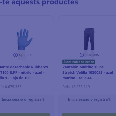
-te aquests productes
opcions
opcions
Sustainable selection
uante desechable Rubberex
Pantalón Multibolsillos
T100.B.PF - nitrilo - azul -
Stretch Velilla 103002S - azul
lla 9 - Caja de 100
marino - talla 44
f.: 6.675.386
Ref.: 12.033.219
Inicia sessió o registra't
Inicia sessió o registra't