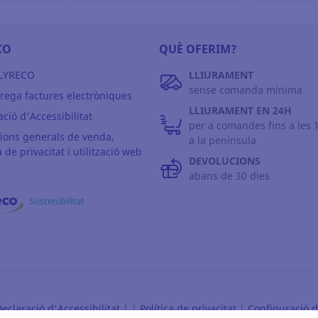
CO
QUÈ OFERIM?
 LYRECO
LLIURAMENT
sense comanda mínima
rega factures electròniques
LLIURAMENT EN 24H
ció d'Accessibilitat
per a comandes fins a les 
ions generals de venda,
a la península
a de privacitat i utilització web
DEVOLUCIONS
abans de 30 dies
Sostenibilitat
eclaració d'Accessibilitat
|
|
Política de privacitat
|
Configuració 