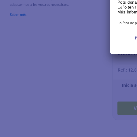
adaptar-nos a les vostres necessitats.
Saber més
/Manguit
STIHL Pr
Ref.: 12.
Inicia 
V