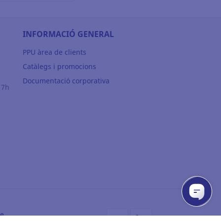
INFORMACIÓ GENERAL
PPU àrea de clients
Catàlegs i promocions
Documentació corporativa
17h
de