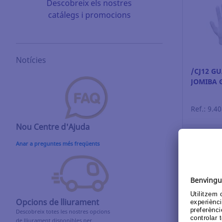
Descobreix els nostres
catálegs i promocions
Notícies
/CJ12 G
JOMIBA G
Ref.: 9.4
Nou Centre d'Ajuda
Inicia 
Anar a preguntes més freqüents
V
Opcions de lliurament
Descobreix totes les nostres opcions
de lliurament disponibles per