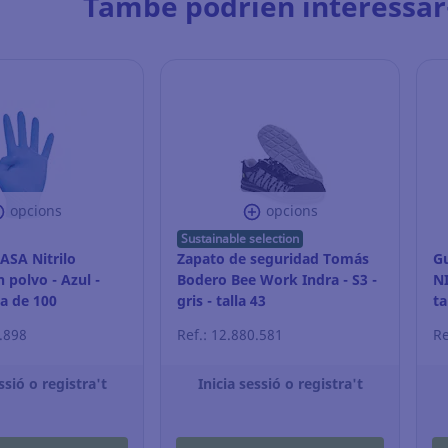
També podrien interessar
opcions
opcions
Sustainable selection
ASA Nitrilo
Zapato de seguridad Tomás
G
n polvo - Azul -
Bodero Bee Work Indra - S3 -
NI
ja de 100
gris - talla 43
ta
9.898
Ref.: 12.880.581
Re
ssió o registra't
Inicia sessió o registra't