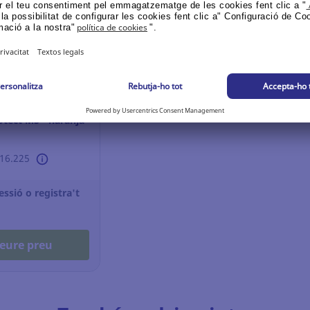
os motosierra
otect MS - naranja
616.225
sessió o registra't
eure preu