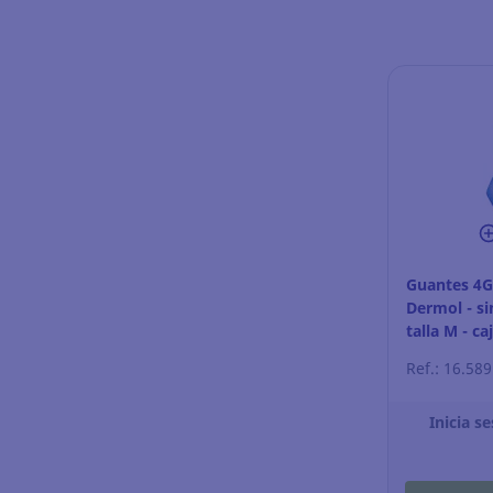
Guantes 4G
Dermol - si
talla M - ca
Ref.: 16.58
Inicia se