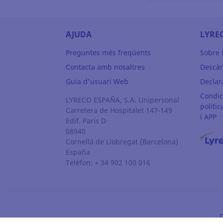
AJUDA
LYRE
Preguntes més freqüents
Sobre
Contacta amb nosaltres
Descàr
Guia d'usuari Web
Declara
Condic
LYRECO ESPAÑA, S.A. Unipersonal
polític
Carretera de Hospitalet 147-149
i APP
Edif. París D
08940
Cornellá de Llobregat
(Barcelona)
España
Telèfon: + 34 902 100 016
D
© Lyreco 2026