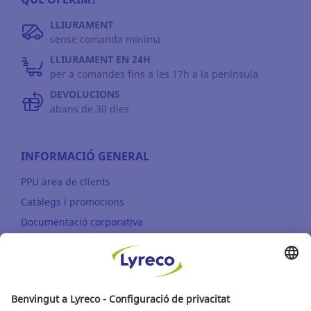
LLIURAMENT
sense comanda mínima
LLIURAMENT EN 24H
per a comandes fins a les 17h a la península
DEVOLUCIONS
abans de 30 dies
INFORMACIÓ GENERAL
PPU àrea de clients
Catàlegs i promocions
Documentació corporativa
© Lyreco 2026