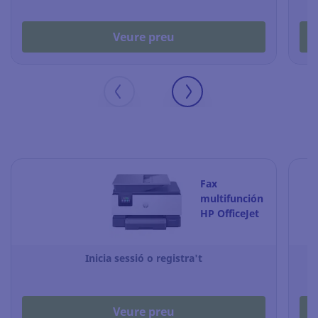
Veure preu
Fax
multifunción
HP OfficeJet
Pro 9120B -
inkjet color
Inicia sessió o registra't
Veure preu