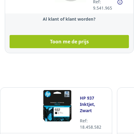
Ref:
9.541.965
Al klant of klant worden?
Toon me de prijs
HP 937
Inktjet,
Zwart
Ref:
18.458.582