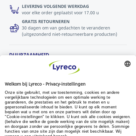
LEVERING VOLGENDE WERKDAG
voor elke order geplaatst voor 17.00 u
GRATIS RETOURNEREN
30 dagen om van gedachten te veranderen
(uitgezonderd niet-retourneerbare producten)
DUURZAAMHEID
MVO-beleid
Duurzaamheid
Ontwikkelingsdoelstellingen
© Lyreco 2024
Algemene verkoopsvoorwaarden
|
Algemene
gebruiksvoorwaarden
|
Retour- en