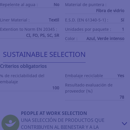
Repelente al agua :
No
Material de puntera :
Fibra de vidrio
Liner Material :
Textil
E.S.D. (EN 61340-5-1) :
Sí
Extention to Norm EN 20345 :
Unidades por paquete :
1
CI, FO, PS, SC, SR
Color :
Azul, Verde intenso
SUSTAINABLE SELECTION
Criterios obligatorios
% de reciclabilidad del
Embalaje reciclable
Yes
embalaje
Resultado evaluación de
100
proveedor (%)
78
PEOPLE AT WORK SELECTION
UNA SELECCIÓN DE PRODUCTOS QUE
CONTRIBUYEN AL BIENESTAR Y A LA