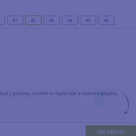
41
42
43
44
45
46
idad y precios, accede o regístrate a nuestra página.
VER PRECIO