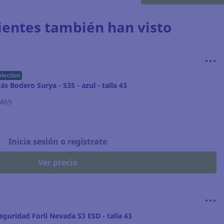
lientes también han visto
election
s Bodero Surya - S3S - azul - talla 43
.469
Inicia sesión o regístrate
Ver precio
eguridad Forli Nevada S3 ESD - talla 43