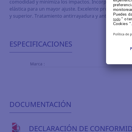
comodidad y minimiza los impactos. Incorpora una ba
elástica para un mayor ajuste. Excelente protección lat
y superior. Tratamiento antirrayadura y antiempañant
ESPECIFICACIONES
Marca :
DOCUMENTACIÓN
DECLARACIÓN DE CONFORMI