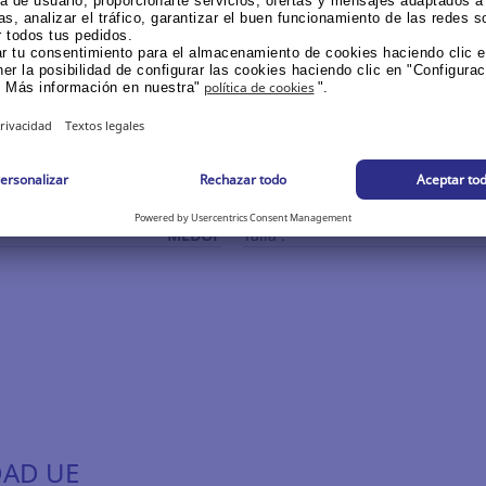
nda
eral
e.
MEDOP
Talla :
DAD UE