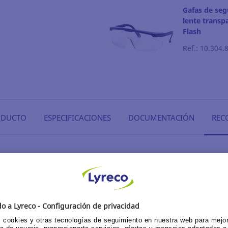
Gafas de seg
lente trans
Flash
Ref.: 10.304.
ODUCTO
ESPECIFICACIONES
DOCUMENTACIÓN
REC
 y
ayor