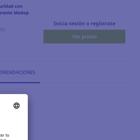
uridad con
parente Medop
Inicia sesión o regístrate
851
Ver precio
OMENDACIONES