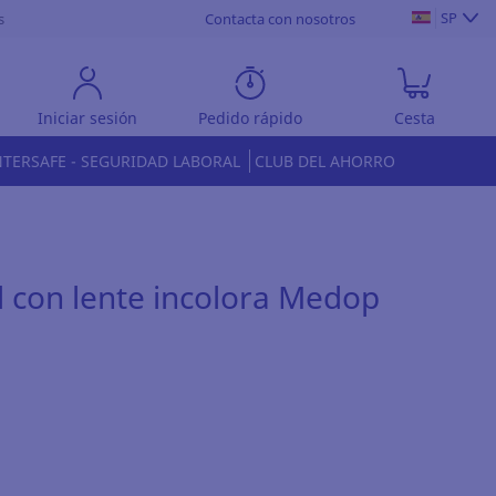
SP
s
Contacta con nosotros
Iniciar sesión
Pedido rápido
Cesta
NTERSAFE - SEGURIDAD LABORAL
CLUB DEL AHORRO
 con lente incolora Medop