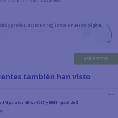
itar la verificación del uso correcto
idad y precios, accede o regístrate a nuestra página.
VER PRECIO
lientes también han visto
 3M para los filtros 6057 y 6059 - pack de 2
181