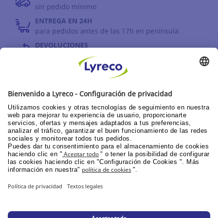
sin pedido mínimo
ENTREGA EN 24H
para pedidos antes de las 17h en península
DEVOLUCIONES
antes de 30 días
INFORMACIÓN GENERAL
PPU área de clientes
Catálogos y promociones
Documentación corporativa
© Lyreco 2026
Declaración de Accesibilidad
|
|
Política de
privacidad
|
Configuración de la privacidad
|