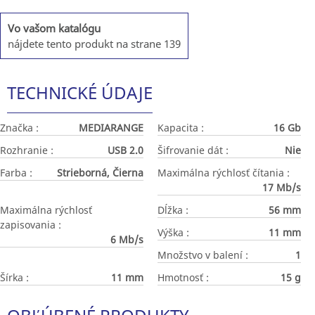
Vo vašom katalógu
nájdete tento produkt na strane 139
TECHNICKÉ ÚDAJE
Značka :
MEDIARANGE
Kapacita :
16 Gb
Rozhranie :
USB 2.0
Šifrovanie dát :
Nie
Farba :
Strieborná, Čierna
Maximálna rýchlosť čítania :
17 Mb/s
Maximálna rýchlosť
Dĺžka :
56 mm
zapisovania :
Výška :
11 mm
6 Mb/s
Množstvo v balení :
1
Šírka :
11 mm
Hmotnosť :
15 g