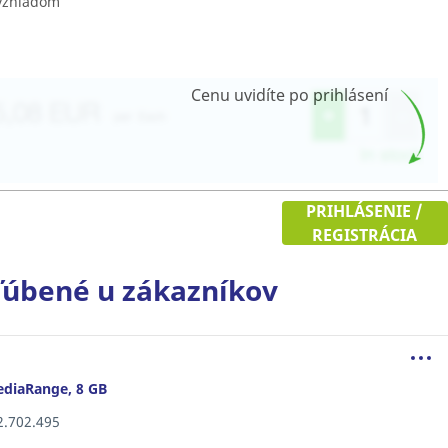
 vzhľadom
Cenu uvidíte po prihlásení
PRIHLÁSENIE /
REGISTRÁCIA
úbené u zákazníkov
ediaRange, 8 GB
12.702.495