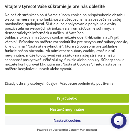
Najnovšie správy a rady od odborníkov
Objavte Lyreco riešenia pre ekologickejšie pracoviská
© Lyreco 2026 | Dodávame výhradne firmám a
podnikateľom. Všetky ceny sú uvedené bez DPH. Právo
spotrebiteľa na odstúpenie od zmluvy sa neuplatňuje.
Identifikačné údaje
|
Všeobecné obchodné
podmienky
|
Elektronická fakturácia
|
Dokumenty na stiahnutie
|
Certifikáty a
osvedčenia
|
Vyhlásenie o digitálnej
prístupnosti
|
Podmienky použitia
|
Ochrana
osobných údajov
|
Nastavenie súkromia
|
Mapa
stránok