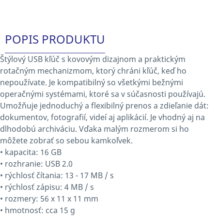
POPIS PRODUKTU
Štýlový USB kľúč s kovovým dizajnom a praktickým
rotačným mechanizmom, ktorý chráni kľúč, keď ho
nepoužívate. Je kompatibilný so všetkými bežnými
operačnými systémami, ktoré sa v súčasnosti používajú.
Umožňuje jednoduchý a flexibilný prenos a zdieľanie dát:
dokumentov, fotografií, videí aj aplikácií. Je vhodný aj na
dlhodobú archiváciu. Vďaka malým rozmerom si ho
môžete zobrať so sebou kamkoľvek.
• kapacita: 16 GB
• rozhranie: USB 2.0
• rýchlosť čítania: 13 - 17 MB / s
• rýchlosť zápisu: 4 MB / s
• rozmery: 56 x 11 x 11 mm
• hmotnosť: cca 15 g