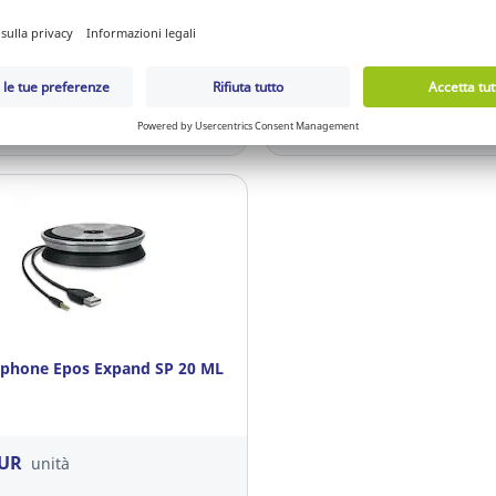
EUR
42,76 EUR
unità
unità
Accedi / Registrati
Accedi / Registra
phone Epos Expand SP 20 ML
EUR
unità