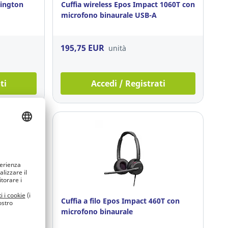
sington
Cuffia wireless Epos Impact 1060T con
microfono binaurale USB-A
195,75 EUR
unità
ti
Accedi / Registrati
 ML
Cuffia a filo Epos Impact 460T con
microfono binaurale