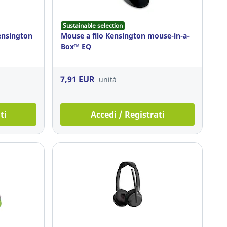
Sustainable selection
ensington
Mouse a filo Kensington mouse-in-a-
Box™ EQ
7,91 EUR
unità
ti
Accedi / Registrati