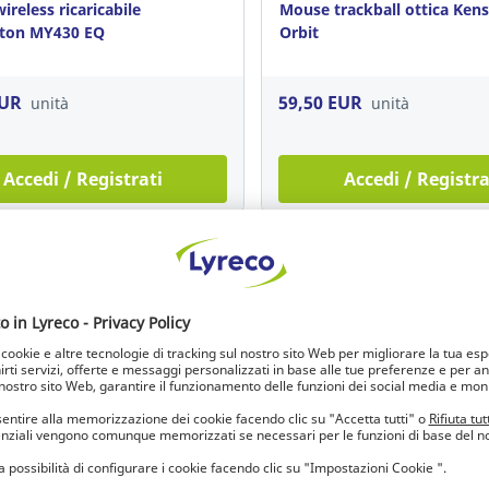
reless ricaricabile
Mouse trackball ottica Ken
ton MY430 EQ
Orbit
EUR
59,50 EUR
unità
unità
Accedi / Registrati
Accedi / Registra
stereo Epos PC 8 USB
Cuffia a filo Epos SC60 USB
binaurale