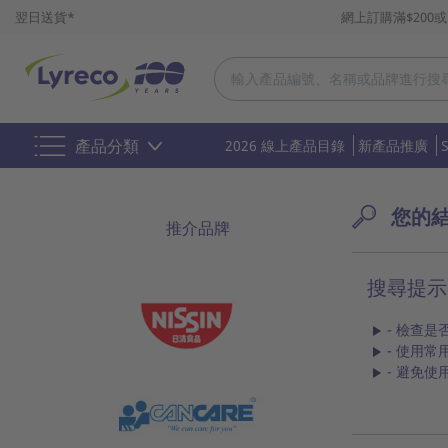
翌日送貨*
網上訂購滿$200
產品分類
2026 線上產品目錄
新產品推廣
您的
推介品牌
搜尋提示
- 檢查是
- 使用常
- 避免使