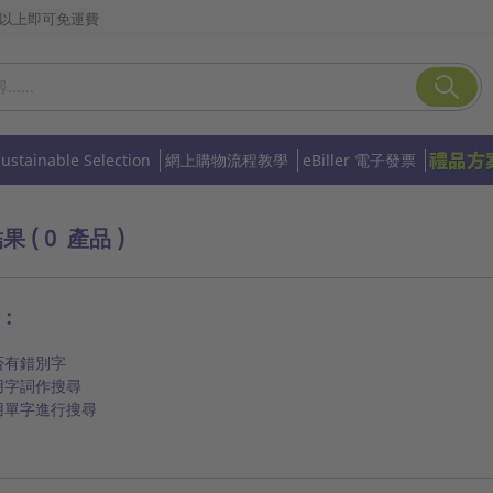
或以上即可免運費
Sustainable Selection
網上購物流程教學
eBiller 電子發票
結果
( 0 產品 )
︰
否有錯別字
用字詞作搜尋
用單字進行搜尋