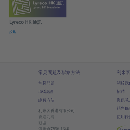
Lyreco HK 通訊
按此
常見問題及聯絡方法
利來
常見問題
關於我
ISO認證
招聘
繳費方法
提供意
銷售條
利來客香港有限公司
香港九龍
使用條
觀塘
鴻圖道78號
16樓