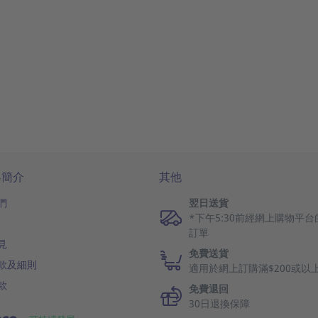
客簡介
其他
們
翌日送貨
*下午5:30前經網上購物平台
訂單
見
免費送貨
款及細則
適用於網上訂購滿$200或以
款
免費退回
30日退換保障