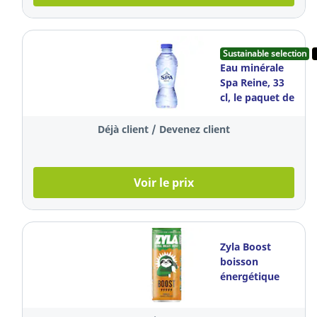
Sustainable selection
Eau minérale
Spa Reine, 33
cl, le paquet de
24 bouteilles
Déjà client / Devenez client
Voir le prix
Zyla Boost
boisson
énergétique
aux fruits
tropicaux, 25