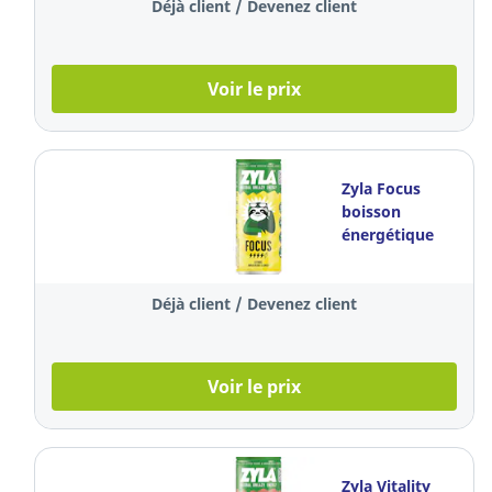
Déjà client / Devenez client
cl, par 4
Voir le prix
Zyla Focus
boisson
énergétique
aux agrumes,
25 cl, le paquet
Déjà client / Devenez client
de 4 canettes
Voir le prix
Zyla Vitality