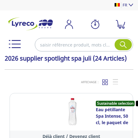
FR
2026 supplier spotlight spa juli
(24 Articles)
AFFICHAGE :
Sustainable selection
Eau pétillante
Spa Intense, 50
cl, le paquet de
24 bouteilles
Déjà client / Devenez client