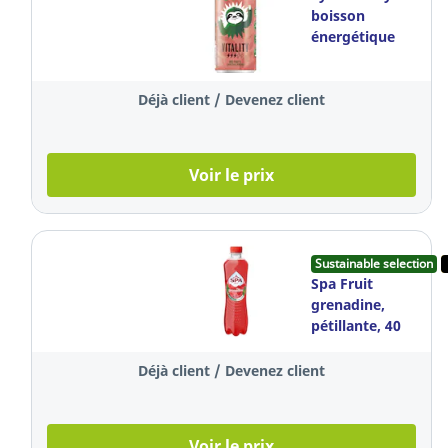
boisson
énergétique
aux fruits
rouges, 25 cl,
Déjà client / Devenez client
paquet de 4
canettes
Voir le prix
Sustainable selection
Spa Fruit
grenadine,
pétillante, 40
cl, le paquet de
24 bouteilles
Déjà client / Devenez client
Voir le prix