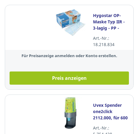
Hygostar OP-
Maske Typ IIR -
3-lagig - PP -
blau - 50 Stück
Art.-Nr.:
18.218.834
Für Preisanzeige anmelden oder Konto erstellen.
Preis anzeigen
Uvex Spender
one2click
2112.000, für 600
Paar
Art.-Nr.:
Gehörschutzstöpsel