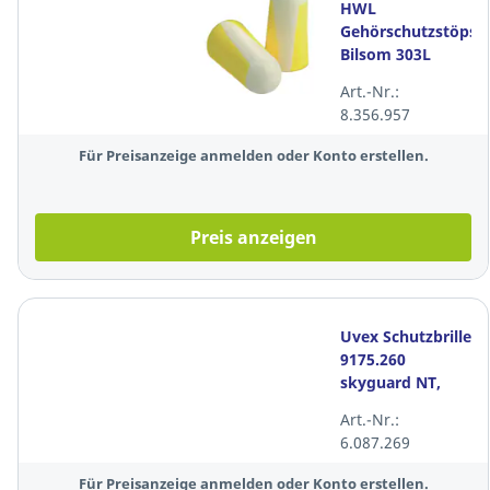
HWL
Gehörschutzstöpsel
Bilsom 303L
Taschenpackung,
Art.-Nr.:
32dB, weiß/gelb,
8.356.957
10 Paar
Für Preisanzeige anmelden oder Konto erstellen.
Preis anzeigen
Uvex Schutzbrille
9175.260
skyguard NT,
Polycarbonat,
Art.-Nr.:
klar, gr/bl
6.087.269
Für Preisanzeige anmelden oder Konto erstellen.