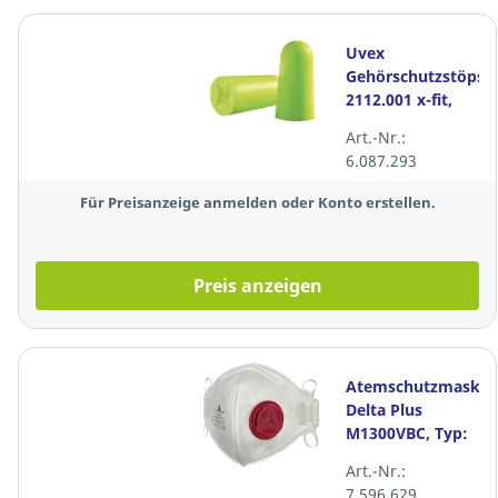
Uvex
Gehörschutzstöpsel
2112.001 x-fit,
37dB, lime, 200
Art.-Nr.:
Paar
6.087.293
Für Preisanzeige anmelden oder Konto erstellen.
Preis anzeigen
Atemschutzmaske
Delta Plus
M1300VBC, Typ:
FFP3, mit Ventil,
Art.-Nr.:
10 Stück
7.596.629