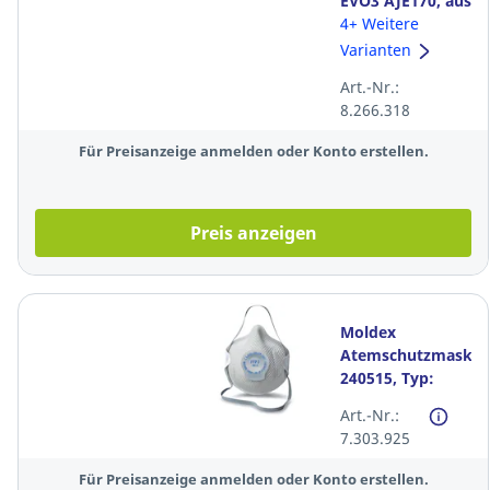
EVO3 AJE170, aus
HDPE,
4+ Weitere
Drehverschluss,
Varianten
unbelüftet, weiß
Art.-Nr.:
8.266.318
Für Preisanzeige anmelden oder Konto erstellen.
Preis anzeigen
Moldex
Atemschutzmaske
240515, Typ:
FFP2, mit Ventil,
Art.-Nr.:
20 Stück
7.303.925
Für Preisanzeige anmelden oder Konto erstellen.