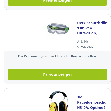
Preis anzeigen
Uvex Schutzbrille
9301.714
Ultravision,
Vollsichtbrille,
Art.-Nr.:
Acetat, klar
5.754.246
Für Preisanzeige anmelden oder Konto erstellen.
Preis anzeigen
3M
Kapselgehörschutz
H510A, Optime I,