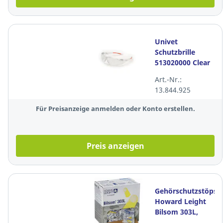
Univet
Schutzbrille
513020000 Clear
2, Polycarbonat,
Art.-Nr.:
klar
13.844.925
Für Preisanzeige anmelden oder Konto erstellen.
Preis anzeigen
Gehörschutzstöpsel
Howard Leight
Bilsom 303L,
33dB, weiß/gelb,