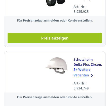
II, 31dB,
Art.-Nr.:
grau/schwarz
5.935.925
Für Preisanzeige anmelden oder Konto erstellen.
Preis anzeigen
Schutzhelm
Delta Plus Zircon,
aus PE, Größe:
3+ Weitere
53 - 63cm, weiß
Varianten
Art.-Nr.:
5.934.749
Für Preisanzeige anmelden oder Konto erstellen.