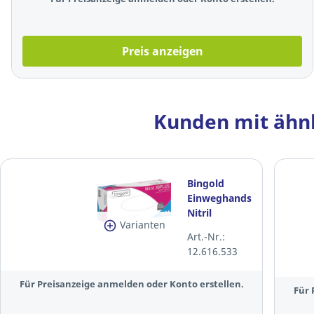
Preis anzeigen
Kunden mit ähnl
Bingold
Einweghandschuhe
Nitril
Varianten
30PLUS,
Art.-Nr.:
Größe: M,
12.616.533
240mm,
blau, 100
Für Preisanzeige anmelden oder Konto erstellen.
Stück
Für 