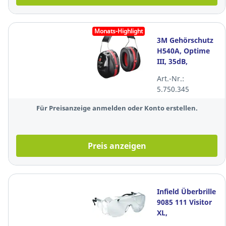
Monats-Highlight
3M Gehörschutz
H540A, Optime
III, 35dB,
schwarz/rot
Art.-Nr.:
5.750.345
Für Preisanzeige anmelden oder Konto erstellen.
Preis anzeigen
Infield Überbrille
9085 111 Visitor
XL,
Polycarbonat,