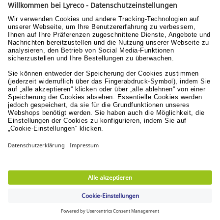
Verantwortung
Nachhaltigkeit
Menschen & Werte
Lyreco for Education
© Lyreco 2026
Impressum
|
AGB
|
Sitemap
|
Erklärung zur
Barrierefreiheit
|
Aktionsbedingungen
|
Nutzungsbedingungen
|
Datenschutzerklärung
|
Datenschutzeinstellungen
|