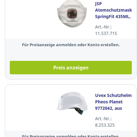
JSP
Atemschutzmaske
SpringFit 435ML,
Typ: FFP3, mit
Art.-Nr.:
Ventil, 10 Stück
11.537.715
Für Preisanzeige anmelden oder Konto erstellen.
Preis anzeigen
Uvex Schutzhelm
Pheos Planet
9772042, aus
HDPE,
Art.-Nr.:
Drehverschluss
8.253.325
belüftet, weiß
Für Preisanzeige anmelden oder Konto erstellen.