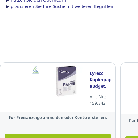
präzisieren Sie Ihre Suche mit weiteren Begriffen
Lyreco
Kopierpapier
Budget,
A4, 80g,
Art.-Nr.:
weiß, 500
159.543
Blatt
Für Preisanzeige anmelden oder Konto erstellen.
Für 