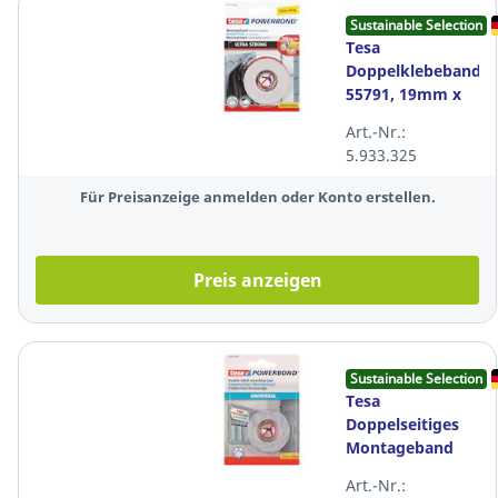
Sustainable Selection
Tesa
Doppelklebeband
55791, 19mm x
1,5m
Art.-Nr.:
5.933.325
Für Preisanzeige anmelden oder Konto erstellen.
Preis anzeigen
Sustainable Selection
Tesa
Doppelseitiges
Montageband
Powerbond®
Art.-Nr.:
Universal 58565,