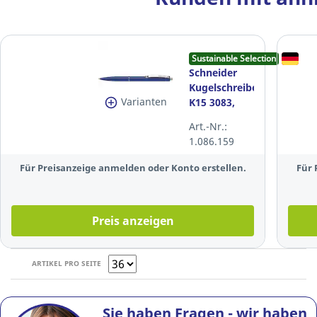
Sustainable Selection
Schneider
Kugelschreiber
Varianten
K15 3083,
Strichstärke:
Art.-Nr.:
0,4mm, blau
1.086.159
Für Preisanzeige anmelden oder Konto erstellen.
Für 
Preis anzeigen
ARTIKEL PRO SEITE
Sie haben Fragen - wir haben