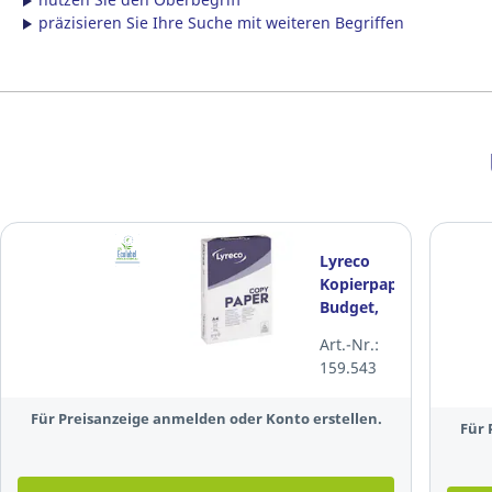
präzisieren Sie Ihre Suche mit weiteren Begriffen
Lyreco
Kopierpapier
Budget,
A4, 80g,
Art.-Nr.:
weiß, 500
159.543
Blatt
Für Preisanzeige anmelden oder Konto erstellen.
Für 