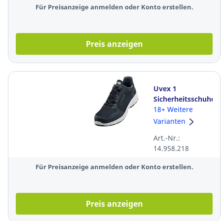
Für Preisanzeige anmelden oder Konto erstellen.
Preis anzeigen
Uvex 1
Sicherheitsschuhe
Sport 65942, S1P
18+ Weitere
ESD, Größe: 43,
Varianten
schwarz
Art.-Nr.:
14.958.218
Für Preisanzeige anmelden oder Konto erstellen.
Preis anzeigen