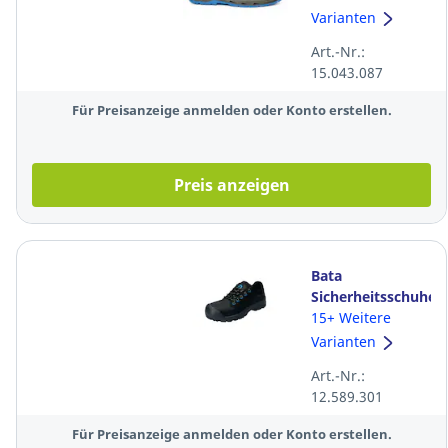
CI ESD,
Varianten
schwarz/blau,
Art.-Nr.:
Größe: 43
15.043.087
Für Preisanzeige anmelden oder Konto erstellen.
Preis anzeigen
Bata
Sicherheitsschuhe
Intrepid 714-
15+ Weitere
62432, S3 SRC,
Varianten
Größe 43,
Art.-Nr.:
schwarz
12.589.301
Für Preisanzeige anmelden oder Konto erstellen.