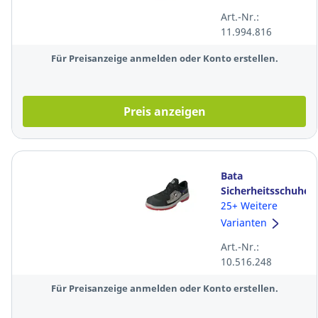
SRC, Weite 10,
Art.-Nr.:
Größe 43
11.994.816
Für Preisanzeige anmelden oder Konto erstellen.
Preis anzeigen
Bata
Sicherheitsschuhe
Goal M3LPPE33,
25+ Weitere
S3 ESD SRC,
Varianten
Größe 42 W,
Art.-Nr.:
schwarz
10.516.248
Für Preisanzeige anmelden oder Konto erstellen.