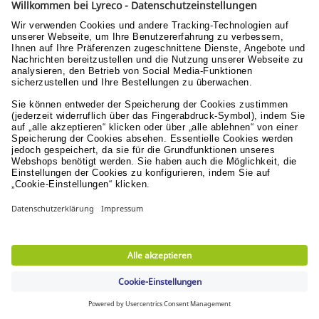
Geben Sie uns ein Feedback!
AGB
Nutzungsbedingungen
Datenschutzerklärung
Nachhaltige Entwicklung
Ihre Vorteile
Schnelle Lieferung
in 1-2 Arbeitstagen & versandkostenfrei ab 74,95 €
Sichere Zahlungsarten
Rechnung oder Kreditkarte
Kostenlose Rücksendungen
innerhalb von 30 Tagen