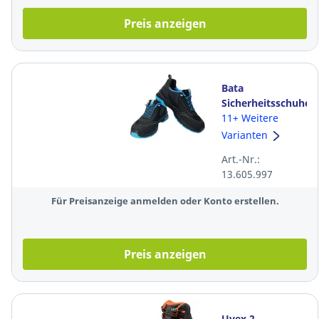
Preis anzeigen
Bata
Sicherheitsschuhe
SUMM TWO, ESD,
11+ Weitere
S3, Größe 43,
Varianten
schwarz
Art.-Nr.:
13.605.997
Für Preisanzeige anmelden oder Konto erstellen.
Preis anzeigen
Uvex 2