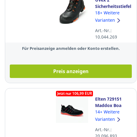
Sicherheitsstiefel
65032, S3 ESD
18+ Weitere
SRC, Größe 43,
Varianten
schwarz
Art.-Nr.:
10.044.269
Für Preisanzeige anmelden oder Konto erstellen.
Preis anzeigen
Jetzt nur 106,99 EUR
Elten 729151
Maddox Boa
Sicherheitsschuhe,
14+ Weitere
ESD S3S, Größe:
Varianten
35, schwarz
Art.-Nr.:
20.096.893