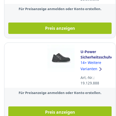
Für Preisanzeige anmelden oder Konto erstellen.
Preis anzeigen
U-Power
Sicherheitsschuhe
Jackson S3S,
14+ Weitere
Größe: 44,
Varianten
schwarz / grau
Art.-Nr.:
19.129.888
Für Preisanzeige anmelden oder Konto erstellen.
Preis anzeigen