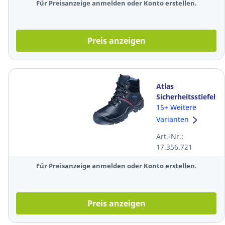
Für Preisanzeige anmelden oder Konto erstellen.
Preis anzeigen
Atlas
Sicherheitsstiefel
Anatomic Bau
15+ Weitere
500, S3 SRC,
Varianten
Weite: 10,
Art.-Nr.:
Größe: 43,
17.356.721
schwarz
Für Preisanzeige anmelden oder Konto erstellen.
Preis anzeigen