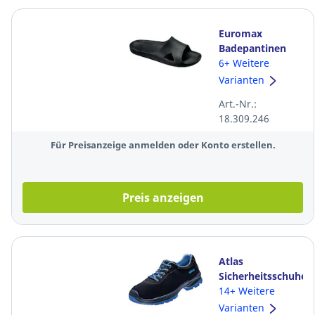
Euromax
Badepantinen
35006 Kemi, PVC,
6+ Weitere
Größe 44/45,
Varianten
schwarz, 1 Paar
Art.-Nr.:
18.309.246
Für Preisanzeige anmelden oder Konto erstellen.
Preis anzeigen
Atlas
Sicherheitsschuhe
SL605 XP BLUE
14+ Weitere
49300, ESD, S3
Varianten