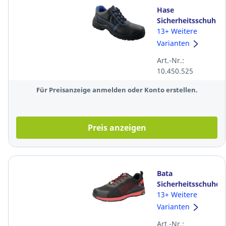
Hase
Sicherheitsschuh
Luca 270000, S3
13+ Weitere
SRC, GR. 43,
Varianten
schwarz
Art.-Nr.:
10.450.525
Für Preisanzeige anmelden oder Konto erstellen.
Preis anzeigen
Bata
Sicherheitsschuhe
Spark 719-66426,
13+ Weitere
S1P ESD SRC,
Varianten
Größe 43,
Art.-Nr.: