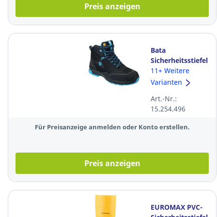
Preis anzeigen
Bata
Sicherheitsstiefel
SUMM ONE, ESD,
11+ Weitere
S3, Größe 43,
Varianten
schwarz
Art.-Nr.:
15.254.496
Für Preisanzeige anmelden oder Konto erstellen.
Preis anzeigen
EUROMAX PVC-