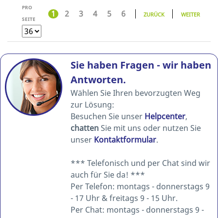
PRO
1
2
3
4
5
6
ZURÜCK
WEITER
SEITE
Sie haben Fragen - wir haben
Antworten.
Wählen Sie Ihren bevorzugten Weg
zur Lösung:
Besuchen Sie unser
Helpcenter
,
chatten
Sie mit uns oder nutzen Sie
unser
Kontaktformular
.
*** Telefonisch und per Chat sind wir
auch für Sie da! ***
Per Telefon: montags - donnerstags 9
- 17 Uhr & freitags 9 - 15 Uhr.
Per Chat: montags - donnerstags 9 -