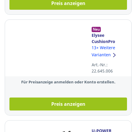
Preis anzeigen
Neu
Elysee
CushionPro
Forge
13+ Weitere
Sicherheitshalbschu
Varianten
S3S, Größe: 44
Art.-Nr.:
22.645.006
Für Preisanzeige anmelden oder Konto erstellen.
Preis anzeigen
U-POWER