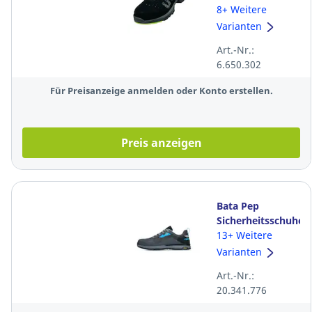
85438, S1 ESD
8+ Weitere
SRC, Größe: 43,
Varianten
schwarz
Art.-Nr.:
6.650.302
Für Preisanzeige anmelden oder Konto erstellen.
Preis anzeigen
Bata Pep
Sicherheitsschuhe
S3S Esd Größe:
13+ Weitere
44
Varianten
Art.-Nr.:
20.341.776