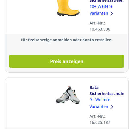
Sicherheitsstiefel
EUROMASTER
10+ Weitere
35362, S5 SRA,
Varianten
Größe: 42, gelb
Art.-Nr.:
10.463.906
Für Preisanzeige anmelden oder Konto erstellen.
Preis anzeigen
Bata
Sicherheitsschuhe
Bibian S1P ESD,
9+ Weitere
Größe: 39, grün-
Varianten
grau
Art.-Nr.:
16.625.187