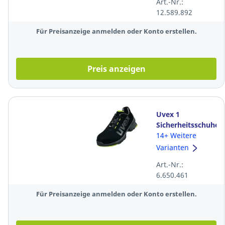
Art.-Nr.:
12.589.892
Für Preisanzeige anmelden oder Konto erstellen.
Preis anzeigen
Uvex 1
Sicherheitsschuhe
85448, S2 ESD
14+ Weitere
SRC, Größe: 45,
Varianten
schwarz
Art.-Nr.:
6.650.461
Für Preisanzeige anmelden oder Konto erstellen.