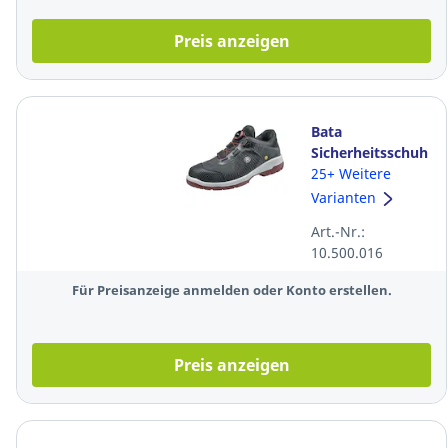
Preis anzeigen
Bata
Sicherheitsschuh
LEGEND - S1P
25+ Weitere
ESD SRC - BOA -
Varianten
schwarz/grau -
Art.-Nr.:
Größe 43 W
10.500.016
Für Preisanzeige anmelden oder Konto erstellen.
Preis anzeigen