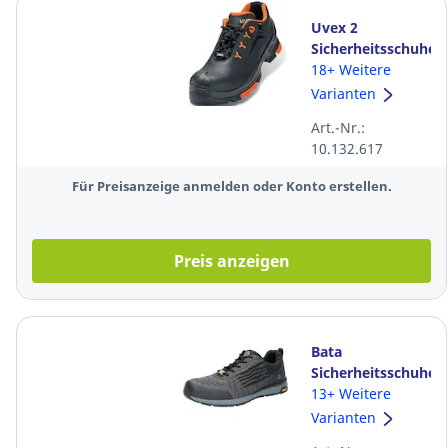
Uvex 2
Sicherheitsschuhe
65022, S3 ESD
18+ Weitere
SRC, Größe 43,
Varianten
schwarz
Art.-Nr.:
10.132.617
Für Preisanzeige anmelden oder Konto erstellen.
Preis anzeigen
Bata
Sicherheitsschuhe
Fit 719-66419,
13+ Weitere
S1P ESD SRC,
Varianten
Größe 42, grau