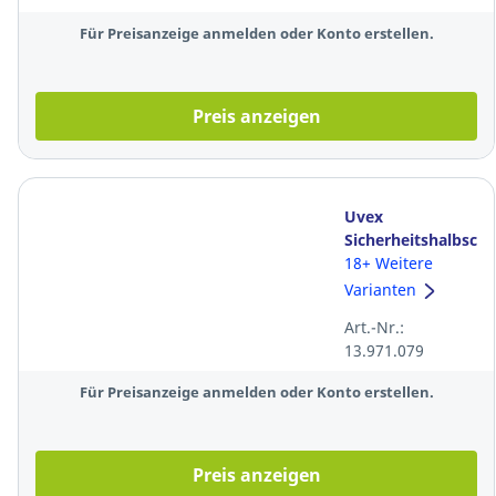
Für Preisanzeige anmelden oder Konto erstellen.
Preis anzeigen
Uvex
Sicherheitshalbsch
Sport 6596/2, S3
18+ Weitere
SRC,
Varianten
Polyurethan-
Art.-Nr.:
Sohle, W11, Gr.:
13.971.079
43
Für Preisanzeige anmelden oder Konto erstellen.
Preis anzeigen