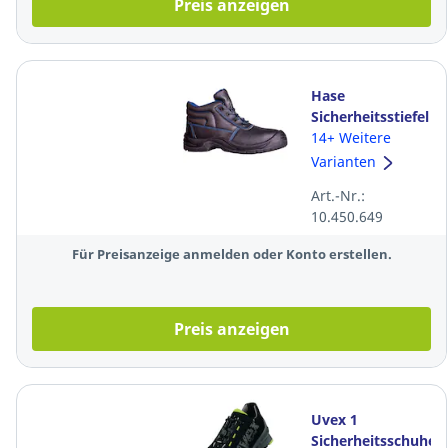
Preis anzeigen
Hase
Sicherheitsstiefel
Leon 250000, S3
14+ Weitere
SRC, GR. 42,
Varianten
schwarz
Art.-Nr.:
10.450.649
Für Preisanzeige anmelden oder Konto erstellen.
Preis anzeigen
Uvex 1
Sicherheitsschuhe