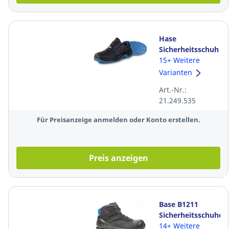
Hase
Sicherheitsschuh
LUCA, S3 ESD SR
15+ Weitere
FO,
Varianten
schwarz/blau,
Art.-Nr.:
Größe 42
21.249.535
Für Preisanzeige anmelden oder Konto erstellen.
Preis anzeigen
Base B1211
Sicherheitsschuhe
I-Robox Top, S3
14+ Weitere