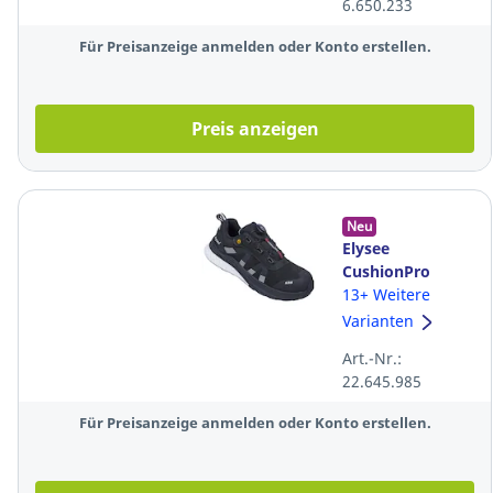
6.650.233
Für Preisanzeige anmelden oder Konto erstellen.
Preis anzeigen
Neu
Elysee
CushionPro
Shield
13+ Weitere
Sicherheitshalbschu
Varianten
S3S, Größe: 43
Art.-Nr.:
22.645.985
Für Preisanzeige anmelden oder Konto erstellen.