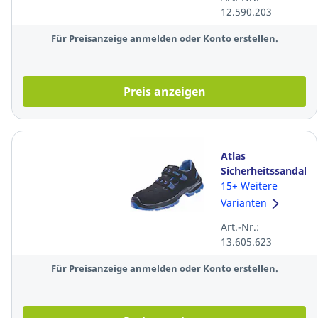
schwarz/rot
12.590.203
Für Preisanzeige anmelden oder Konto erstellen.
Preis anzeigen
Atlas
Sicherheitssandale
SL465 XP BLUE
15+ Weitere
22400, ESD, S1P
Varianten
SRC, Weite 10,
Art.-Nr.:
Größe 43
13.605.623
Für Preisanzeige anmelden oder Konto erstellen.