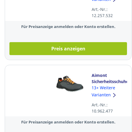
43, schwarz
Art.-Nr.:
12.257.532
Für Preisanzeige anmelden oder Konto erstellen.
Preis anzeigen
Aimont
Sicherheitsschuhe
Havoc DM20184,
13+ Weitere
S3 SRC, Größe
Varianten
44, schwarz
Art.-Nr.:
10.962.477
Für Preisanzeige anmelden oder Konto erstellen.