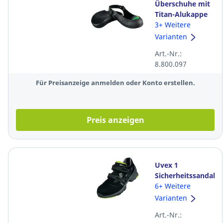
Überschuhe mit
Titan-Alukappe
Tiger-Grip,
3+ Weitere
Grösse 44-48,
Varianten
schwarz/grün
Art.-Nr.:
8.800.097
Für Preisanzeige anmelden oder Konto erstellen.
Preis anzeigen
Uvex 1
Sicherheitssandale
85428, S1 ESD
6+ Weitere
SRC, Größe: 44,
Varianten
schwarz
Art.-Nr.: