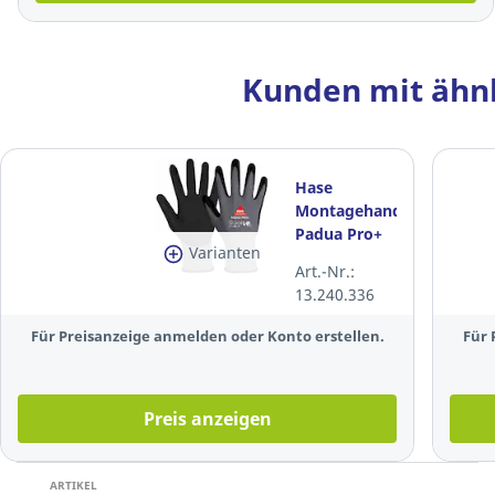
Kunden mit ähnl
Hase
Montagehandschuhe
Padua Pro+
Varianten
508690T,
Art.-Nr.:
Größe: 10,
13.240.336
grau/schwarz,
1 Paar
Für Preisanzeige anmelden oder Konto erstellen.
Für 
Preis anzeigen
ARTIKEL