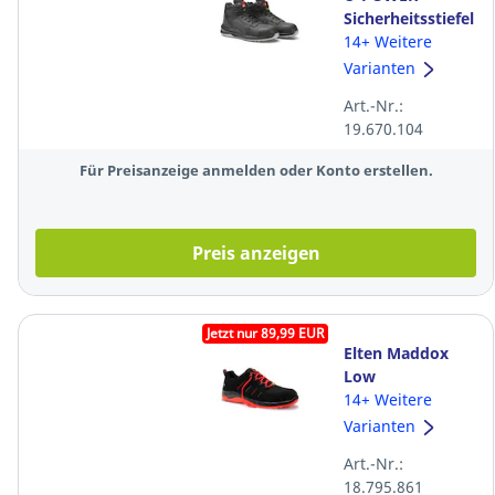
Sicherheitsstiefel
SCURO, S3S ESD
14+ Weitere
CI SRC, schwarz,
Varianten
Größe 44
Art.-Nr.:
19.670.104
Für Preisanzeige anmelden oder Konto erstellen.
Preis anzeigen
Jetzt nur 89,99 EUR
Elten Maddox
Low
Sicherheitshalbschu
14+ Weitere
S3S, Größe 42
Varianten
Art.-Nr.:
18.795.861