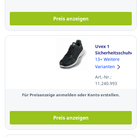
Preis anzeigen
Uvex 1
Sicherheitsschuhe
65988, S1 ESD
13+ Weitere
SRC, Größe 43,
Varianten
schwarz
Art.-Nr.:
11.240.993
Für Preisanzeige anmelden oder Konto erstellen.
Preis anzeigen