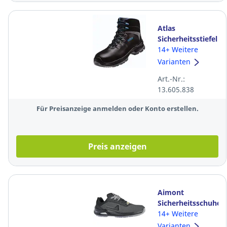
Atlas
Sicherheitsstiefel
SL845 XP BLUE
14+ Weitere
65200, ESD, S3
Varianten
SRC, Weite 10,
Art.-Nr.:
Größe 42
13.605.838
Für Preisanzeige anmelden oder Konto erstellen.
Preis anzeigen
Aimont
Sicherheitsschuhe
Ultra IA220, S3
14+ Weitere
ESD SRC, Größe
Varianten