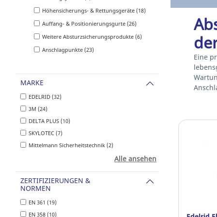
Höhensicherungs- & Rettungsgeräte (18)
Abs
Auffang- & Positionierungsgurte (26)
de
Weitere Absturzsicherungsprodukte (6)
Anschlagpunkte (23)
Eine pr
lebens
Wartun
MARKE
Anschl
EDELRID (32)
3M (24)
DELTA PLUS (10)
SKYLOTEC (7)
Mittelmann Sicherheitstechnik (2)
Alle ansehen
ZERTIFIZIERUNGEN &
NORMEN
EN 361 (19)
EN 358 (10)
Edelrid F