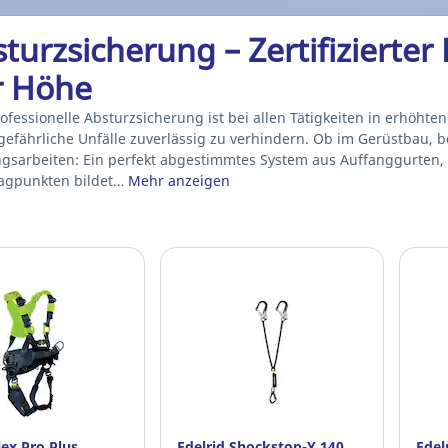
turzsicherung – Zertifizierter 
r Höhe
ofessionelle Absturzsicherung ist bei allen Tätigkeiten in erhöhte
gefährliche Unfälle zuverlässig zu verhindern. Ob im Gerüstbau, b
gsarbeiten: Ein perfekt abgestimmtes System aus Auffanggurten, 
agpunkten bildet…
Mehr anzeigen
lex Pro Plus
Edelrid Shockstop-Y 140
Edel