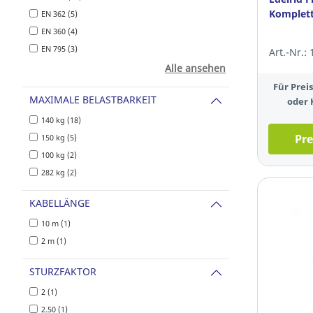
Komplett
EN 362 (5)
EN 360 (4)
EN 795 (3)
Art.-Nr.:
Alle ansehen
Für Pre
MAXIMALE BELASTBARKEIT
oder 
140 kg (18)
Pre
150 kg (5)
100 kg (2)
282 kg (2)
KABELLÄNGE
10 m (1)
2 m (1)
STURZFAKTOR
2 (1)
2.50 (1)