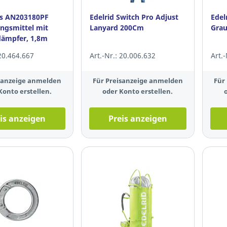
us AN203180PF
Edelrid Switch Pro Adjust
Edel
ngsmittel mit
Lanyard 200Cm
Gra
dämpfer, 1,8m
 20.464.667
Art.-Nr.: 20.006.632
Art.
isanzeige anmelden
Für Preisanzeige anmelden
Für
Konto erstellen.
oder Konto erstellen.
is anzeigen
Preis anzeigen