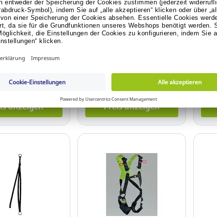
s Har22 2-Punkt
Edelrid HMS Bullet Triple
Edel
ße: S/M/L
Verschlusskarabiner
Rech
 20.321.972
Art.-Nr.: 20.179.321
Art.
isanzeige anmelden
Für Preisanzeige anmelden
Für
Konto erstellen.
oder Konto erstellen.
is anzeigen
Preis anzeigen