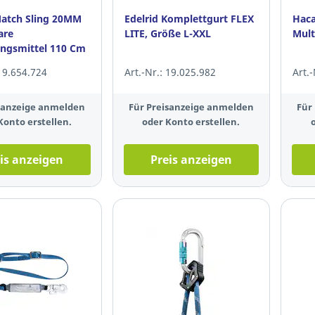
Match Sling 20MM
Edelrid Komplettgurt FLEX
Haca
are
LITE, Größe L-XXL
Mult
ngsmittel 110 Cm
 19.654.724
Art.-Nr.: 19.025.982
Art.
isanzeige anmelden
Für Preisanzeige anmelden
Für
Konto erstellen.
oder Konto erstellen.
is anzeigen
Preis anzeigen