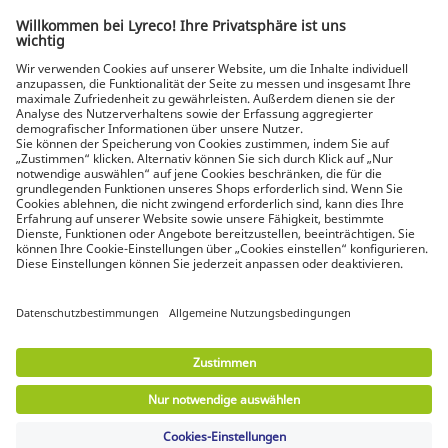
Spezialist für jeden Arbeitsplatz
Die neuesten Nachrichten und Tipps von Experten
Entdecken Sie Lyreco-Lösungen für umweltfreundlichere
Arbeitsplätze
© Lyreco 2026 | Wir beliefern ausschließlich
Unternehmen. Daher sehen Sie Nettopreise (exkl.
USt.). Verbraucherschutz-Widerrufsrechte sind
ausgeschlossen.
Impressum
|
Allgemeine
Geschäftsbedingungen
|
Elektronische
Rechnungsstellung
|
Download Dokumente
|
Erklärung der digitalen Barrierefreiheit
|
Nutzungsbedingungen
|
Datenschutzerklärung
|
Datenschutz-Einstellungen
|
Sitemap