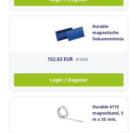
Durable
magnetische
Dokumententasche
150 x 67 mm,
Blau, 50
Stück/Packung
152,03 EUR
Artikel
Login / Register
Durable 4715
magnetband, 5
m x 35 mm,
weiss