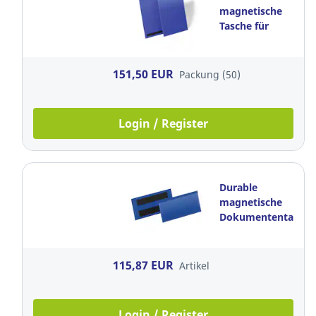
magnetische
Tasche für
Dokumente,
A4, 50 Stück /
Packung
151,50 EUR
Packung (50)
Login / Register
Durable
magnetische
Dokumententasche
100 x 38 mm,
Blau, 50
Stück/Packung
115,87 EUR
Artikel
Login / Register