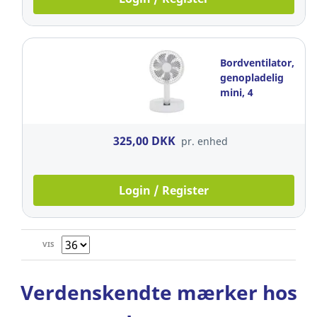
Bordventilator,
genopladelig
mini, 4
hastighedstrin,
HxØ: 15 x 15
cm, hvid
325,00 DKK
pr. enhed
Login / Register
VIS
Verdenskendte mærker hos