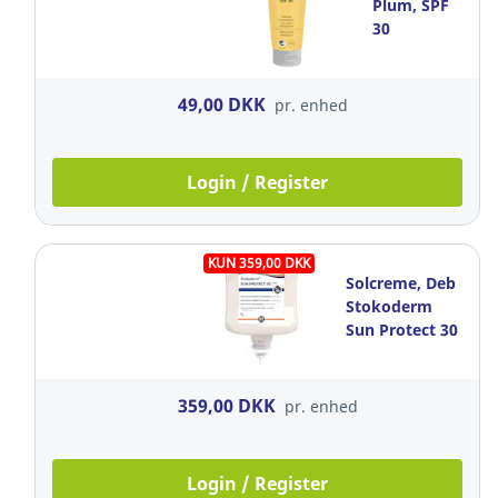
Plum, SPF
30
vandfast,
200 ml,
uden
49,00 DKK
pr. enhed
parfume
Login / Register
KUN 359,00 DKK
Solcreme, Deb
Stokoderm
Sun Protect 30
Pure, creme, 1
l, lugtfri
359,00 DKK
pr. enhed
Login / Register