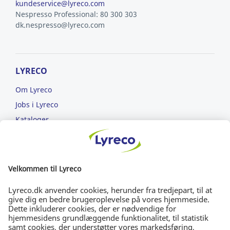
kundeservice@lyreco.com
Nespresso Professional: 80 300 303
dk.nespresso@lyreco.com
LYRECO
Om Lyreco
Jobs i Lyreco
Kataloger
Læs om ansvarlighed
ET NEMMERE ARBEJDSLIV
FRI FRAGT
Bestil for min. 699 kr.