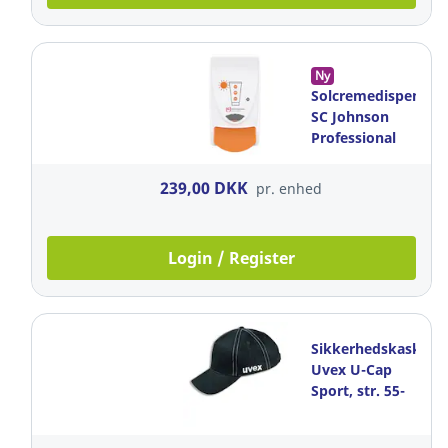
Ny
Solcremedispenser,
SC Johnson
Professional
SUN1LDS, 1 l,
hvid
239,00 DKK
pr. enhed
Login / Register
Sikkerhedskasket,
Uvex U-Cap
Sport, str. 55-
59, sort