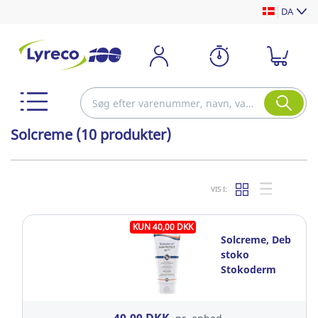
DA
Solcreme
(10 produkter)
VIS I:
KUN 40,00 DKK
Solcreme, Deb
stoko
Stokoderm
Sun Protect
Pure, Creme,
100 ml, Lugtfri