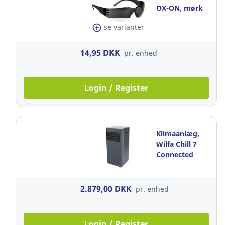
OX-ON, mørk
se varianter
14,95 DKK
pr. enhed
Login / Register
Klimaanlæg,
Wilfa Chill 7
Connected
AC1B-7000C, 3-
i-1, til 20 m2,
sort
2.879,00 DKK
pr. enhed
Login / Register