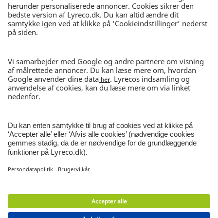
DAG-TIL-DAG-LEVERING
Bestil inden kl. 15.30
30 DAGES RETURRET
I ubrudt emballage
NYHEDSBREV
Tilmeld nyhedsbrev
© Lyreco 2026 | CVR-nr 62545313
Persondatapolitik
|
Salgs- og
leveringsbetingelser
|
Brugervilkår
|
Miljø- og
emballageafgift
|
Smiley rapport
|
Digital
tilgængelighed
|
|
|
Cookieindstillinger
|
Site
Map