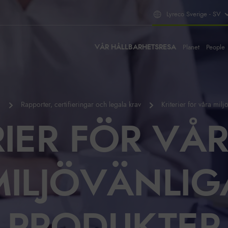
Lyreco Sverige - SV
VÅR HÅLLBARHETSRESA
Planet
People
a
Rapporter, certifieringar och legala krav
Kriterier för våra mil
RIER FÖR VÅ
MILJÖVÄNLIG