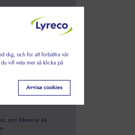
att minska den
net material eller är
 i vår katalog måste
et innehåll.
Här
dig, och för att förbättra vår
u vill veta mer så klicka på
mja människors
er att minimera
Avvisa cookies
People at Work."
ar, som fokuserar på
av.