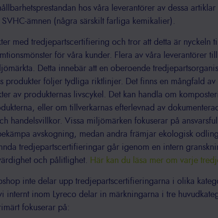
ållbarhetsprestandan hos våra leverantörer av dessa artiklar o
a SVHC-ämnen (några särskilt farliga kemikalier).
er med tredjepartscertifiering och tror att detta är nyckeln ti
tionsmönster för våra kunder. Flera av våra leverantörer til
jömärkta. Detta innebär att en oberoende tredjepartsorganisat
as produkter följer tydliga riktlinjer. Det finns en mångfald av
ter av produkternas livscykel. Det kan handla om komposter
dukterna, eller om tillverkarnas efterlevnad av dokumenterad
ch handelsvillkor. Vissa miljömärken fokuserar på ansvarsful
t bekämpa avskogning, medan andra främjar ekologisk odling 
ämnda tredjepartscertifieringar går igenom en intern granskni
värdighet och pålitlighet.
Här kan du läsa mer om varje tredje
hop inte delar upp tredjepartscertifieringarna i olika kategor
 vi internt inom Lyreco delar in märkningarna i tre huvudkate
imärt fokuserar på: