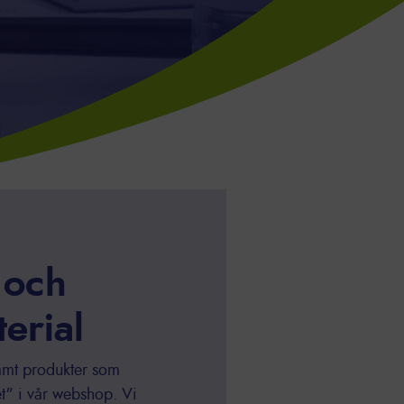
 och
erial
 samt produkter som
et" i vår webshop. Vi