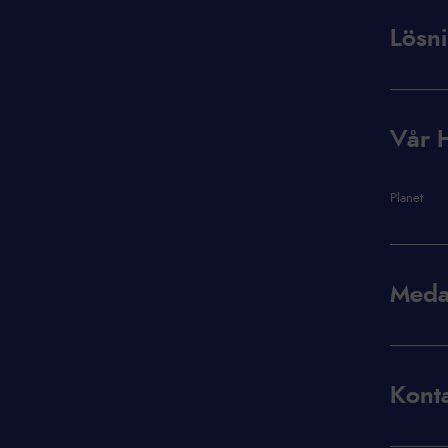
Lösni
Vår H
Planet
Meda
Konta