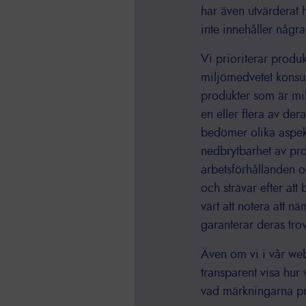
har även utvärderat h
inte innehåller någr
Vi prioriterar produkt
miljömedvetet konsum
produkter som är mil
en eller flera av der
bedömer olika aspek
nedbrytbarhet av pro
arbetsförhållanden o
och strävar efter at
värt att notera att n
garanterar deras tro
Även om vi i vår webs
transparent visa hur
vad märkningarna pr