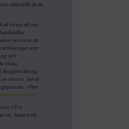
ch säkerställt att de
ll att forma ett mer
lhandahåller
ion verifierar att
 certifieringar som
ing och
e etiska
l skogsförvaltning
av råvaror. Det är
ngsprocess, vilket
partscertifiering.
ier vill vi
gorier, baserat på