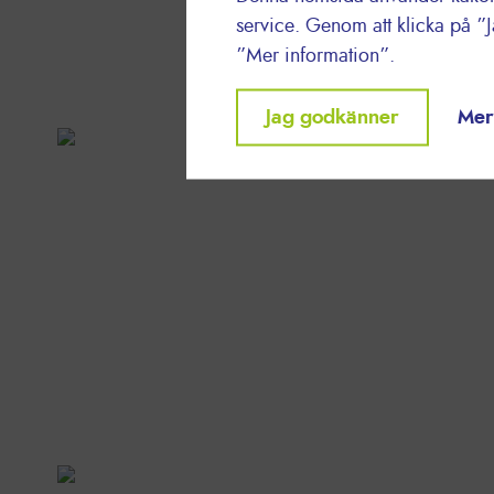
service. Genom att klicka på ”
”Mer information”.
Withdraw
Jag godkänner
Mer
PROD
consent
Står för
96%
av Lyreco Sveriges utsläpp - Klimatberäk
Minskningsstrategier med leverantörer - C02e-värde p
till kunder
Läs mer
VERK