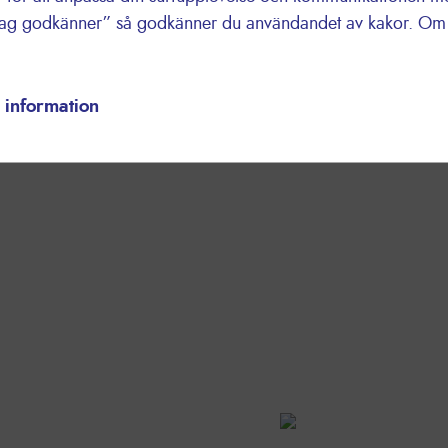
Jag godkänner” så godkänner du användandet av kakor. Om d
 information
UKTER
nat 45000 artiklar -
Står för
3%
av Lyreco S
å Netshop - Statistik
leveranser - Forskare L
Läs mer
SAMHET