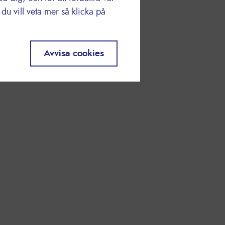
u vill veta mer så klicka på
Avvisa cookies
TRANSPORT
veriges utsläpp - Partnerskap PostNord - Fossilfria
inköpings Universitet
CIRKULARIT